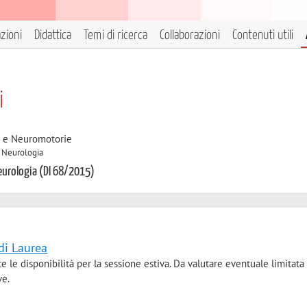
azioni
Didattica
Temi di ricerca
Collaborazioni
Contenuti utili
i
e e Neuromotorie
A Neurologia
Neurologia (DI 68/2015)
 di Laurea
e le disponibilità per la sessione estiva. Da valutare eventuale limitata
ive.