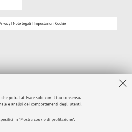
Privacy
|
Note legali
|
Impostazioni Cookie
i che potrai attivare solo con il tuo consenso.
onale e analisi dei comportamenti degli utenti.
ecifici in "Mostra cookie di profilazione".