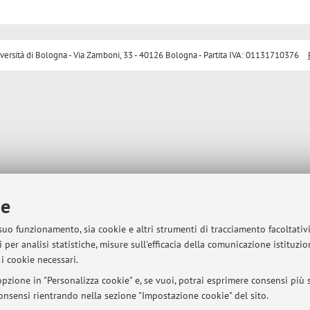
sità di Bologna - Via Zamboni, 33 - 40126 Bologna - Partita IVA: 01131710376
ie
 suo funzionamento, sia cookie e altri strumenti di tracciamento facoltativ
 per analisi statistiche, misure sull'efficacia della comunicazione istituzi
i cookie necessari.
pzione in "Personalizza cookie" e, se vuoi, potrai esprimere consensi più sp
 consensi rientrando nella sezione "Impostazione cookie" del sito.