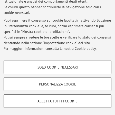
istituzionale e analisi dei comportamenti degli utenti.
Se chiudi questo banner continuerai la navigazione solo con i
cookie necessari.
Area riservata
Puoi esprimere il consenso sui cookie facoltativi attivando l'opzione
in "Personalizza cookie" e, se vuoi, potrai esprimere consensi più
Accedi tramite
login
per gestire tutti i contenuti del sito.
specifici in "Mostra cookie di profilazione".
Potrai sempre rivedere le tue scelte e verificare lo stato dei consensi
rientrando nella sezione "Impostazione cookie" del sito.
© 2026 - ALMA MATER STUDIORUM - Università di Bologna - Via
Per maggiori informazioni
consulta la nostra Cookie policy
.
Zamboni, 33 - 40126 Bologna - Partita IVA: 01131710376
Privacy
|
Note legali
|
Impostazioni Cookie
COOKIE DI PROFILAZIONE - FACOLTATIVI
SOLO COOKIE NECESSARI
Si tratta di cookie utilizzati per analizzare le caratteristiche della navigazione
degli utenti, creare profili in base al loro comportamento sul sito, per analisi
di marketing.
PERSONALIZZA COOKIE
Mostra cookie di profilazione
Google/Youtube Video
COOKIE TECNICI - NECESSARI
ACCETTA TUTTI I COOKIE
Facebook
Si tratta di cookie tecnici utilizzati, a titolo esemplificativo, per il corretto
Vimeo
funzionamento del sito, salvare le preferenze di navigazione, per il