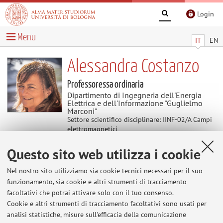
Login
Menu
IT
EN
Alessandra Costanzo
Professoressa ordinaria
Dipartimento di Ingegneria dell'Energia
Elettrica e dell'Informazione "Guglielmo
Marconi"
Settore scientifico disciplinare: IINF-02/A Campi
elettromagnetici
Delegata alla Terza Missione del Dipartimento di
Questo sito web utilizza i cookie
Ingegneria dell'Energia Elettrica e
dell'Informazione "Guglielmo Marconi"
Nel nostro sito utilizziamo sia cookie tecnici necessari per il suo
funzionamento, sia cookie e altri strumenti di tracciamento
facoltativi che potrai attivare solo con il tuo consenso.
Avvisi
Cookie e altri strumenti di tracciamento facoltativi sono usati per
analisi statistiche, misure sull'efficacia della comunicazione
Al momento non sono presenti avvisi.