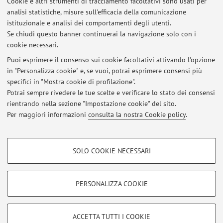
Cookie e altri strumenti di tracciamento facoltativi sono usati per
corso di Sicurezza dell'Informazione M per il corso
analisi statistiche, misure sull'efficacia della comunicazione
istituzionale e analisi dei comportamenti degli utenti.
di Laurea Magistrale in Ingegneria informatica all'Università
Se chiudi questo banner continuerai la navigazione solo con i
di Bologna.
cookie necessari.
Puoi esprimere il consenso sui cookie facoltativi attivando l'opzione
in "Personalizza cookie" e, se vuoi, potrai esprimere consensi più
Ultimi avvisi
specifici in "Mostra cookie di profilazione".
Potrai sempre rivedere le tue scelte e verificare lo stato dei consensi
Al momento non sono presenti avvisi.
rientrando nella sezione "Impostazione cookie" del sito.
Per maggiori informazioni
consulta la nostra Cookie policy
.
COOKIE DI PROFILAZIONE - FACOLTATIVI
SOLO COOKIE NECESSARI
Si tratta di cookie utilizzati per analizzare le caratteristiche della navigazione
Area riservata
degli utenti, creare profili in base al loro comportamento sul sito, per analisi
Accedi tramite
login
per gestire tutti i contenuti del sito.
di marketing.
PERSONALIZZA COOKIE
Mostra cookie di profilazione
© 2026 - ALMA MATER STUDIORUM - Università di Bologna - Via
Google/Youtube Video
COOKIE TECNICI - NECESSARI
ACCETTA TUTTI I COOKIE
Zamboni, 33 - 40126 Bologna - Partita IVA: 01131710376