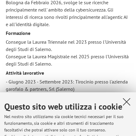
Bologna da Febbraio 2026, svolge le sue ricerche
principalmente nell' ambito della cybersicurezza. Gli
interessi di ricerca sono rivolti principalmente all'agentic AI
e all'identità digitale.
Formazione
Consegue la Laurea Triennale nel 2023 presso l'Università
degli Studi di Salerno.
Consegue la Laurea Magistrale nel 2025 presso l'Università
degli Studi di Salerno.
Attività lavorative
- Giugno 2023 - Settembre 2023: Tirocinio presso l'azienda
garofalo & partners, Srl (Salerno)
- Maggio 2025 - Novembre 2025: Collaborazione part-time
con l'Università degli Studi di Salerno
Questo sito web utilizza i cookie
- Novembre 2025 - Febbraio 2026: Internship presso
Nel nostro sito utilizziamo sia cookie tecnici necessari per il suo
l'azienda NTT Digital, Inc (Tokyo, Giappone)
funzionamento, sia cookie e altri strumenti di tracciamento
Attività didattica
facoltativi che potrai attivare solo con il tuo consenso.
Da Febbraio 2026 svolge il ruolo di tutor didattico per il