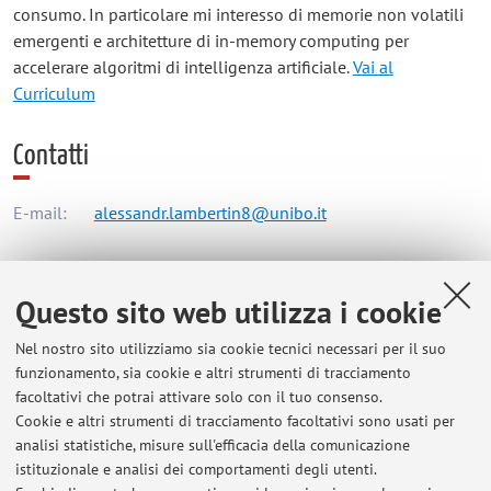
consumo. In particolare mi interesso di memorie non volatili
emergenti e architetture di in-memory computing per
accelerare algoritmi di intelligenza artificiale.
Vai al
Curriculum
Contatti
E-mail:
alessandr.lambertin8@unibo.it
Dipartimento di Ingegneria dell'Energia Elettrica e
Questo sito web utilizza i cookie
dell'Informazione "Guglielmo Marconi"
Nel nostro sito utilizziamo sia cookie tecnici necessari per il suo
Viale del Risorgimento 2, Bologna -
Vai alla mappa
funzionamento, sia cookie e altri strumenti di tracciamento
facoltativi che potrai attivare solo con il tuo consenso.
Risorse in rete
Cookie e altri strumenti di tracciamento facoltativi sono usati per
analisi statistiche, misure sull'efficacia della comunicazione
istituzionale e analisi dei comportamenti degli utenti.
ORCID