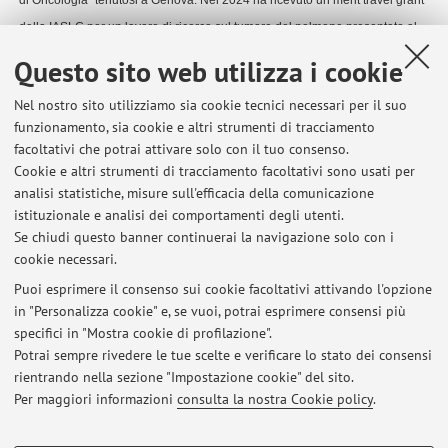
di Oncologia" tenutosi a Genova.
Nel 2024 ha ricevuto un merit travel grant
dalla IASLC per un lavoro di ricerca sul tumore del polmone presentato al
congresso European Lung Cancer Congress (ELCC). Nel 2025 e nel 2026
Questo sito web utilizza i cookie
ha ricevuto altri due Educational Awards dalla IASLC per lavori di ricerca
Nel nostro sito utilizziamo sia cookie tecnici necessari per il suo
sul tumore polmonare presentati al Congresso "Targeted Therapies of Lung
funzionamento, sia cookie e altri strumenti di tracciamento
Cancer". Nel 2026 ha ricevuto un riconoscimento per l'eccellenza italiana
facoltativi che potrai attivare solo con il tuo consenso.
nella cura del cancro dall'associazione Gigi Ghirotti, ed è stato insignito del
Cookie e altri strumenti di tracciamento facoltativi sono usati per
40 Under 40 in Cancer Award dall'Association for Value-Based Cancer
analisi statistiche, misure sull'efficacia della comunicazione
istituzionale e analisi dei comportamenti degli utenti.
Care durante il congresso ASCO a Chicago.
Se chiudi questo banner continuerai la navigazione solo con i
cookie necessari.
Puoi esprimere il consenso sui cookie facoltativi attivando l'opzione
in "Personalizza cookie" e, se vuoi, potrai esprimere consensi più
Ultimi avvisi
specifici in "Mostra cookie di profilazione".
Potrai sempre rivedere le tue scelte e verificare lo stato dei consensi
Al momento non sono presenti avvisi.
rientrando nella sezione "Impostazione cookie" del sito.
Per maggiori informazioni
consulta la nostra Cookie policy
.