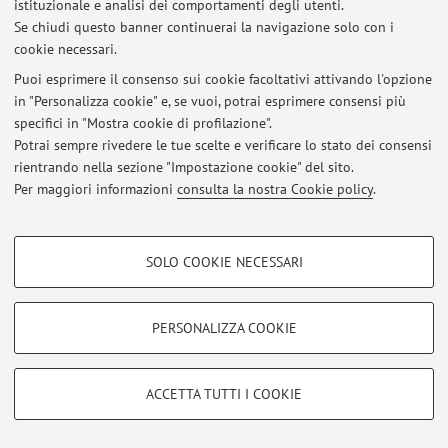
istituzionale e analisi dei comportamenti degli utenti.
Accedi tramite
login
per gestire tutti i contenuti del sito.
Se chiudi questo banner continuerai la navigazione solo con i
cookie necessari.
Puoi esprimere il consenso sui cookie facoltativi attivando l'opzione
© 2026 - ALMA MATER STUDIORUM - Università di Bologna - Via
in "Personalizza cookie" e, se vuoi, potrai esprimere consensi più
Zamboni, 33 - 40126 Bologna - Partita IVA: 01131710376
specifici in "Mostra cookie di profilazione".
Privacy
|
Note legali
|
Impostazioni Cookie
Potrai sempre rivedere le tue scelte e verificare lo stato dei consensi
rientrando nella sezione "Impostazione cookie" del sito.
Per maggiori informazioni
consulta la nostra Cookie policy
.
COOKIE DI PROFILAZIONE - FACOLTATIVI
SOLO COOKIE NECESSARI
Si tratta di cookie utilizzati per analizzare le caratteristiche della navigazione
degli utenti, creare profili in base al loro comportamento sul sito, per analisi
di marketing.
PERSONALIZZA COOKIE
Mostra cookie di profilazione
Google/Youtube Video
COOKIE TECNICI - NECESSARI
ACCETTA TUTTI I COOKIE
Facebook
Si tratta di cookie tecnici utilizzati, a titolo esemplificativo, per il corretto
Vimeo
funzionamento del sito, salvare le preferenze di navigazione, per il