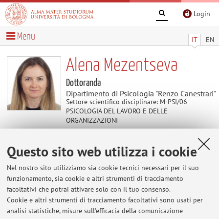
Login
Menu
IT
EN
Alena Mezentseva
Dottoranda
Dipartimento di Psicologia "Renzo Canestrari"
Settore scientifico disciplinare: M-PSI/06
PSICOLOGIA DEL LAVORO E DELLE
ORGANIZZAZIONI
Questo sito web utilizza i cookie
Avvisi
Nel nostro sito utilizziamo sia cookie tecnici necessari per il suo
Al momento non sono presenti avvisi.
funzionamento, sia cookie e altri strumenti di tracciamento
facoltativi che potrai attivare solo con il tuo consenso.
Cookie e altri strumenti di tracciamento facoltativi sono usati per
analisi statistiche, misure sull'efficacia della comunicazione
Area riservata