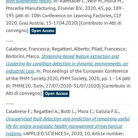
with augmented reality
, in: Ramsauer C.,Wolf M.,Hulla M.,
Procedia Manufacturing, Elsevier B.V., 2020, 45, pp. 189 -
195 (atti di: 10th Conference on Learning Factories, CLF
2020, Graz Austria, 15-17.04.2020) [Contributo in Atti di
convegno]
Open Access
Calabrese, Francesca; Regattieri, Alberto; Pilati, Francesco;
Bortolini, Marco
,
Streaming-based feature extraction and
clustering for condition detection in dynamic environments: an
industrial case
, in: Proceedings of the European Conference
of the PHM Society 2020, PHM Society, 2020, pp. 1 - 14 (atti
di: PHME20, Turin, 27/07/2020-31/07/2020) [Contributo in
Atti di convegno]
Open Access
Calabrese F.; Regattieri A.; Botti L.; Mora C.; Galizia F.G.
,
Unsupervised fault detection and prediction of remaining useful
life for online prognostic health management of mechanical
systems
, «APPLIED SCIENCES», 2020, 10, Article number: