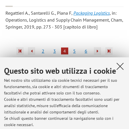
Regattieri A., Santarelli G., Piana F
,
Packaging Logistics
, in:
Operations, Logistics and Supply Chain Management, Cham,
Springer, 2019, pp. 273 - 303 [capitolo di libro]
2
3
4
5
6
Pubblicazioni antecedenti il 2004
Questo sito web utilizza i cookie
Nel nostro sito utilizziamo sia cookie tecnici necessari per il suo
funzionamento, sia cookie e altri strumenti di tracciamento
facoltativi che potrai attivare solo con il tuo consenso.
Ultimi avvisi
Cookie e altri strumenti di tracciamento facoltativi sono usati per
analisi statistiche, misure sull'efficacia della comunicazione
aggiornamento proposte TESI DI LAUREA ATTUALMENTE
DISPONIBILI (03/08/2026)
istituzionale e analisi dei comportamenti degli utenti.
Se chiudi questo banner continuerai la navigazione solo con i
Pubblicato il: 29 agosto 2025
cookie necessari.