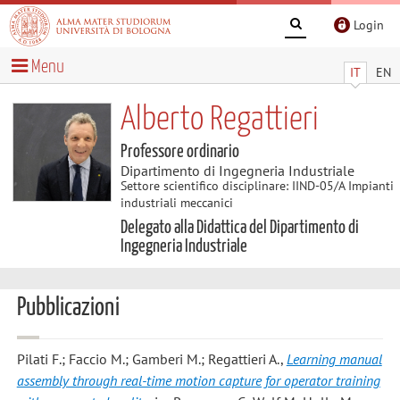
Login
Menu
IT
EN
Alberto Regattieri
Professore ordinario
Dipartimento di Ingegneria Industriale
Settore scientifico disciplinare: IIND-05/A Impianti
industriali meccanici
Delegato alla Didattica del Dipartimento di
Ingegneria Industriale
Pubblicazioni
Pilati F.; Faccio M.; Gamberi M.; Regattieri A.
,
Learning manual
assembly through real-time motion capture for operator training