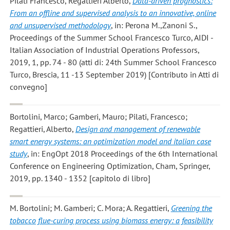
Pilati Francesco, Regattieri Alberto
,
Data-driven prognostics:
From an offline and supervised analysis to an innovative, online
and unsupervised methodology
, in: Perona M.,Zanoni S.,
Proceedings of the Summer School Francesco Turco, AIDI -
Italian Association of Industrial Operations Professors,
2019, 1, pp. 74 - 80 (atti di: 24th Summer School Francesco
Turco, Brescia, 11 -13 September 2019) [Contributo in Atti di
convegno]
Bortolini, Marco; Gamberi, Mauro; Pilati, Francesco;
Regattieri, Alberto
,
Design and management of renewable
smart energy systems: an optimization model and italian case
study
, in: EngOpt 2018 Proceedings of the 6th International
Conference on Engineering Optimization, Cham, Springer,
2019, pp. 1340 - 1352 [capitolo di libro]
M. Bortolini; M. Gamberi; C. Mora; A. Regattieri
,
Greening the
tobacco flue-curing process using biomass energy: a feasibility