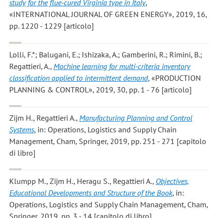
study for the flue-cured Virginia type in Italy
,
«INTERNATIONAL JOURNAL OF GREEN ENERGY», 2019, 16,
pp. 1220 - 1229 [articolo]
Lolli, F.*; Balugani, E.; Ishizaka, A.; Gamberini, R.; Rimini, B.;
Regattieri, A.
,
Machine learning for multi-criteria inventory
classification applied to intermittent demand
, «PRODUCTION
PLANNING & CONTROL», 2019, 30, pp. 1 - 76 [articolo]
Zijm H., Regattieri A.
,
Manufacturing Planning and Control
Systems
, in: Operations, Logistics and Supply Chain
Management, Cham, Springer, 2019, pp. 251 - 271 [capitolo
di libro]
Klumpp M., Zijm H., Heragu S., Regattieri A.
,
Objectives,
Educational Developments and Structure of the Book
, in:
Operations, Logistics and Supply Chain Management, Cham,
Springer, 2019, pp. 3 - 14 [capitolo di libro]