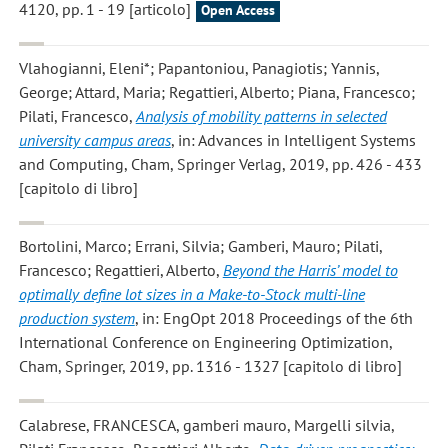
4120, pp. 1 - 19 [articolo]
Open Access
Vlahogianni, Eleni*; Papantoniou, Panagiotis; Yannis,
George; Attard, Maria; Regattieri, Alberto; Piana, Francesco;
Pilati, Francesco
,
Analysis of mobility patterns in selected
university campus areas
, in: Advances in Intelligent Systems
and Computing, Cham, Springer Verlag, 2019, pp. 426 - 433
[capitolo di libro]
Bortolini, Marco; Errani, Silvia; Gamberi, Mauro; Pilati,
Francesco; Regattieri, Alberto
,
Beyond the Harris’ model to
optimally define lot sizes in a Make-to-Stock multi-line
production system
, in: EngOpt 2018 Proceedings of the 6th
International Conference on Engineering Optimization,
Cham, Springer, 2019, pp. 1316 - 1327 [capitolo di libro]
Calabrese, FRANCESCA, gamberi mauro, Margelli silvia,