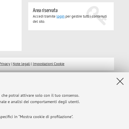
Area riservata
Accedi tramite
login
per gestire tutti i contenuti
del sito.
Privacy
|
Note legali
|
Impostazioni Cookie
i che potrai attivare solo con il tuo consenso.
onale e analisi dei comportamenti degli utenti.
ecifici in "Mostra cookie di profilazione".