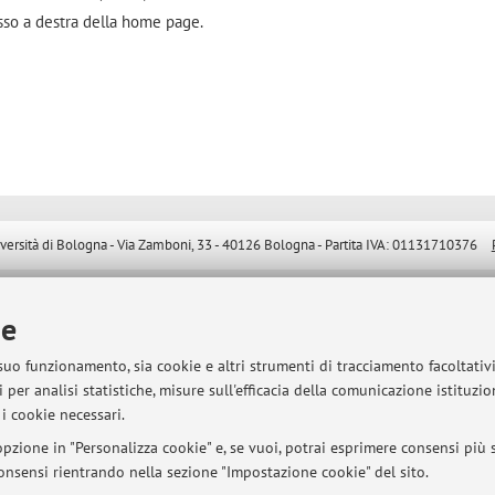
sso a destra della home page.
sità di Bologna - Via Zamboni, 33 - 40126 Bologna - Partita IVA: 01131710376
ie
 suo funzionamento, sia cookie e altri strumenti di tracciamento facoltativ
 per analisi statistiche, misure sull'efficacia della comunicazione istituzi
i cookie necessari.
pzione in "Personalizza cookie" e, se vuoi, potrai esprimere consensi più sp
 consensi rientrando nella sezione "Impostazione cookie" del sito.