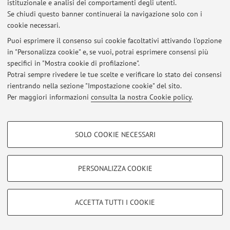
istituzionale e analisi dei comportamenti degli utenti.
Se chiudi questo banner continuerai la navigazione solo con i
cookie necessari.
Ultimi avvisi
Puoi esprimere il consenso sui cookie facoltativi attivando l'opzione
in "Personalizza cookie" e, se vuoi, potrai esprimere consensi più
Al momento non sono presenti avvisi.
specifici in "Mostra cookie di profilazione".
Potrai sempre rivedere le tue scelte e verificare lo stato dei consensi
rientrando nella sezione "Impostazione cookie" del sito.
Per maggiori informazioni
consulta la nostra Cookie policy
.
Area riservata
COOKIE DI PROFILAZIONE - FACOLTATIVI
Accedi tramite
login
per gestire tutti i contenuti del sito.
SOLO COOKIE NECESSARI
Si tratta di cookie utilizzati per analizzare le caratteristiche della navigazione
degli utenti, creare profili in base al loro comportamento sul sito, per analisi
di marketing.
© 2026 - ALMA MATER STUDIORUM - Università di Bologna - Via
PERSONALIZZA COOKIE
Mostra cookie di profilazione
Zamboni, 33 - 40126 Bologna - Partita IVA: 01131710376
Privacy
|
Note legali
|
Impostazioni Cookie
Google/Youtube Video
COOKIE TECNICI - NECESSARI
ACCETTA TUTTI I COOKIE
Facebook
Si tratta di cookie tecnici utilizzati, a titolo esemplificativo, per il corretto
Vimeo
funzionamento del sito, salvare le preferenze di navigazione, per il