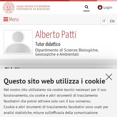
Login
Menu
IT
EN
Alberto Patti
Tutor didattico
Dipartimento di Scienze Biologiche,
Geologiche e Ambientali
Didattica
Questo sito web utilizza i cookie
Attività
Nel nostro sito utilizziamo sia cookie tecnici necessari per il suo
funzionamento, sia cookie e altri strumenti di tracciamento
Anno Accademico
facoltativi che potrai attivare solo con il tuo consenso.
Cookie e altri strumenti di tracciamento facoltativi sono usati per
Non sono presenti attività didattiche per l'A.A.
2026-2027
.
analisi statistiche, misure sull'efficacia della comunicazione