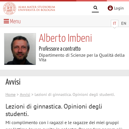
Login
Menu
IT
EN
Alberto Imbeni
Professore a contratto
Dipartimento di Scienze per la Qualità della
Vita
Avvisi
Home
>
Avvisi
> Lezioni di ginnastica. Opinioni degli studenti.
Lezioni di ginnastica. Opinioni degli
studenti.
Mi complimento con i ragazzi e le ragazze dei miei gruppi