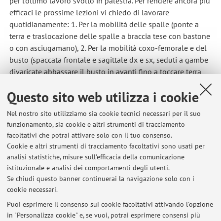
per l'ottimo lavoro svolto in palestra. Per rendere ancora più
efficaci le prossime lezioni vi chiedo di lavorare
quotidianamente: 1. Per la mobilità delle spalle (ponte a
terra e traslocazione delle spalle a braccia tese con bastone
o con asciugamano), 2. Per la mobilità coxo-femorale e del
busto (spaccata frontale e sagittale dx e sx, seduti a gambe
divaricate abbassare il busto in avanti fino a toccare terra
con entrambi i gomiti). Buon lavoro, ci vediamo il prossimo
Questo sito web utilizza i cookie
lunedì non festivo.
https://www.projectinvictus.it/dislocazioni-per-spalle/
Nel nostro sito utilizziamo sia cookie tecnici necessari per il suo
https://www.alessandromainente.it/verticale-al-muro/
funzionamento, sia cookie e altri strumenti di tracciamento
https://www.wikihow.it/Eseguire-il-Ponte La rilevazione
facoltativi che potrai attivare solo con il tuo consenso.
delle opinioni degli studenti verrà effettuata lunedì 4
Cookie e altri strumenti di tracciamento facoltativi sono usati per
maggio 2026.
analisi statistiche, misure sull'efficacia della comunicazione
Pubblicato il: 17 aprile 2026
istituzionale e analisi dei comportamenti degli utenti.
Se chiudi questo banner continuerai la navigazione solo con i
cookie necessari.
Puoi esprimere il consenso sui cookie facoltativi attivando l'opzione
in "Personalizza cookie" e, se vuoi, potrai esprimere consensi più
Ultimi avvisi