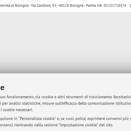
sità di Bologna - Via Zamboni, 33 - 40126 Bologna - Partita IVA: 01131710376
ie
 suo funzionamento, sia cookie e altri strumenti di tracciamento facoltativ
 per analisi statistiche, misure sull'efficacia della comunicazione istituzi
i cookie necessari.
pzione in "Personalizza cookie" e, se vuoi, potrai esprimere consensi più sp
 consensi rientrando nella sezione "Impostazione cookie" del sito.