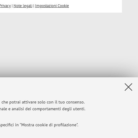
Privacy
|
Note legali
|
Impostazioni Cookie
i che potrai attivare solo con il tuo consenso.
onale e analisi dei comportamenti degli utenti.
ecifici in "Mostra cookie di profilazione".