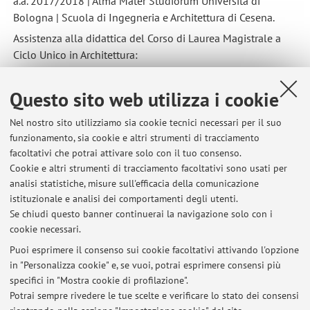
a.a. 2017/2018 | Alma Mater Studiorum Università di
Bologna | Scuola di Ingegneria e Architettura di Cesena.
Assistenza alla didattica del Corso di Laurea Magistrale a
Ciclo Unico in Architettura:
Architettura e Composizione Architettonica
c.i. Laboratorio di
Progettazione Architettonica IIB (Prof. Elena Mucelli)
Questo sito web utilizza i cookie
Nel nostro sito utilizziamo sia cookie tecnici necessari per il suo
funzionamento, sia cookie e altri strumenti di tracciamento
facoltativi che potrai attivare solo con il tuo consenso.
Cookie e altri strumenti di tracciamento facoltativi sono usati per
analisi statistiche, misure sull'efficacia della comunicazione
istituzionale e analisi dei comportamenti degli utenti.
Se chiudi questo banner continuerai la navigazione solo con i
cookie necessari.
Puoi esprimere il consenso sui cookie facoltativi attivando l'opzione
in "Personalizza cookie" e, se vuoi, potrai esprimere consensi più
Ultimi avvisi
specifici in "Mostra cookie di profilazione".
Potrai sempre rivedere le tue scelte e verificare lo stato dei consensi
Al momento non sono presenti avvisi.