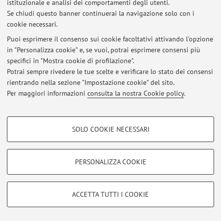
istituzionale e analisi dei comportamenti degli utenti.
Al momento non sono presenti avvisi.
Se chiudi questo banner continuerai la navigazione solo con i
cookie necessari.
Puoi esprimere il consenso sui cookie facoltativi attivando l'opzione
in "Personalizza cookie" e, se vuoi, potrai esprimere consensi più
specifici in "Mostra cookie di profilazione".
Area riservata
Potrai sempre rivedere le tue scelte e verificare lo stato dei consensi
Accedi tramite
login
per gestire tutti i contenuti del sito.
rientrando nella sezione "Impostazione cookie" del sito.
Per maggiori informazioni
consulta la nostra Cookie policy
.
© 2026 - ALMA MATER STUDIORUM - Università di Bologna - Via
COOKIE DI PROFILAZIONE - FACOLTATIVI
Zamboni, 33 - 40126 Bologna - Partita IVA: 01131710376
SOLO COOKIE NECESSARI
Privacy
|
Note legali
|
Impostazioni Cookie
Si tratta di cookie utilizzati per analizzare le caratteristiche della navigazione
degli utenti, creare profili in base al loro comportamento sul sito, per analisi
di marketing.
PERSONALIZZA COOKIE
Mostra cookie di profilazione
Google/Youtube Video
COOKIE TECNICI - NECESSARI
ACCETTA TUTTI I COOKIE
Facebook
Si tratta di cookie tecnici utilizzati, a titolo esemplificativo, per il corretto
Vimeo
funzionamento del sito, salvare le preferenze di navigazione, per il