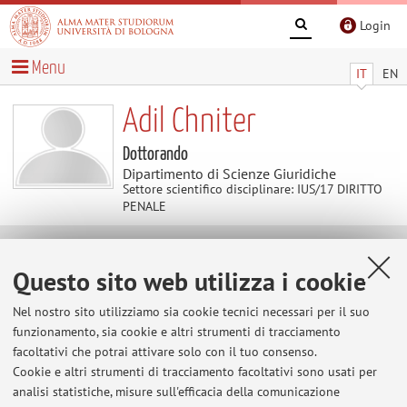
Login
Menu
IT
EN
Adil Chniter
Dottorando
Dipartimento di Scienze Giuridiche
Settore scientifico disciplinare: IUS/17 DIRITTO
PENALE
Contenuti utili
Questo sito web utilizza i cookie
Al momento non sono presenti contenuti.
Nel nostro sito utilizziamo sia cookie tecnici necessari per il suo
funzionamento, sia cookie e altri strumenti di tracciamento
facoltativi che potrai attivare solo con il tuo consenso.
Cookie e altri strumenti di tracciamento facoltativi sono usati per
Ultimi avvisi
analisi statistiche, misure sull'efficacia della comunicazione