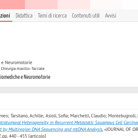
azioni
Didattica
Temi di ricerca
Contenuti utili
Avvisi
e e Neuromotorie
 Chirurgia maxillo- facciale
 Biomediche e Neuromotorie
meo; Tarsitano, Achille; Asioli, Sofia; Marchetti, Claudio; Montebugnoli,
ntratumoral Heterogeneity in Recurrent Metastatic Squamous Cell Carcino
ded by Multiregion DNA Sequencing and mtDNA Analysis
, «JOURNAL OF O
p. 440 - 455 [articolo]