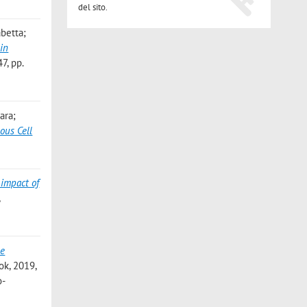
del sito.
abetta;
in
, pp.
ara;
ous Cell
 impact of
,
he
ok, 2019,
o-