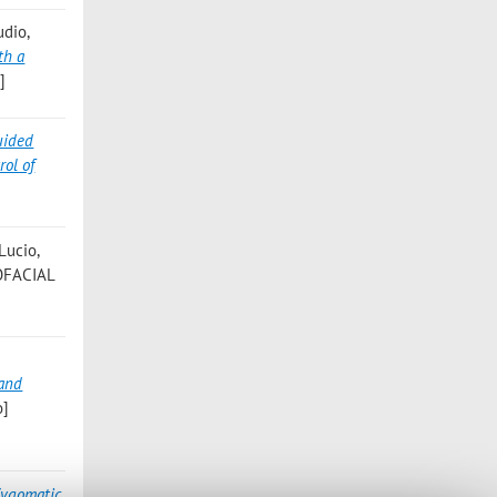
audio
,
th a
]
uided
rol of
 Lucio
,
OFACIAL
 and
o]
Zygomatic