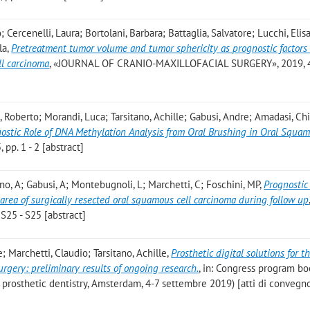
; Cercenelli, Laura; Bortolani, Barbara; Battaglia, Salvatore; Lucchi, Elis
la
,
Pretreatment tumor volume and tumor sphericity as prognostic factors 
ll carcinoma
, «JOURNAL OF CRANIO-MAXILLOFACIAL SURGERY», 2019, 47
i, Roberto; Morandi, Luca; Tarsitano, Achille; Gabusi, Andre; Amadasi, Chi
ostic Role of DNA Methylation Analysis from Oral Brushing in Oral Squam
pp. 1 - 2 [abstract]
tano, A; Gabusi, A; Montebugnoli, L; Marchetti, C; Foschini, MP
,
Prognostic
area of surgically resected oral squamous cell carcinoma during follow up
25 - S25 [abstract]
; Marchetti, Claudio; Tarsitano, Achille
,
Prosthetic digital solutions for t
urgery: preliminary results of ongoing research.
, in: Congress program bo
 in prosthetic dentistry, Amsterdam, 4-7 settembre 2019) [atti di convegn