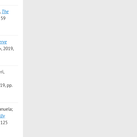
,
The
 59
erve
, 2019,
ri,
9, pp.
manuela;
lly
1125