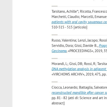
Tarsitano, Achille*; Ricotta, Francesco
Marchetti, Claudio; Marcelli, Emanue
patients with oral cavity squamous ce
510-515 - 515 [articolo]
Russo, Valentina; Lenzi, Jacopo; Ross
Servidio, Dora; Gissi, Davide B.
,
Progn
Carcinoma
, «PROCEEDINGS», 2019, 35, 
Morandi, L; Gissi, DB; Rossi, R; Tarsi
DNA methylation analysis in adjacent 
«VIRCHOWS ARCHIV», 2019, 475, pp. S
Ciocca, Leonardo; Battaglia, Salvatore
reconstructed mandible after cancer s
pp. 81 - 82 (atti di: Science and art
abstract]