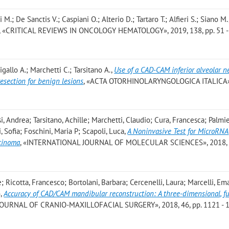
di M.; De Sanctis V.; Caspiani O.; Alterio D.; Tartaro T.; Alfieri S.; Siano M.
, «CRITICAL REVIEWS IN ONCOLOGY HEMATOLOGY», 2019, 138, pp. 51 -
zigallo A.; Marchetti C.; Tarsitano A.
,
Use of a CAD-CAM inferior alveolar n
esection for benign lesions
, «ACTA OTORHINOLARYNGOLOGICA ITALICA»
, Andrea; Tarsitano, Achille; Marchetti, Claudio; Cura, Francesca; Palmie
 Sofia; Foschini, Maria P; Scapoli, Luca
,
A Noninvasive Test for MicroRNA
rcinoma
, «INTERNATIONAL JOURNAL OF MOLECULAR SCIENCES», 2018, 1
re; Ricotta, Francesco; Bortolani, Barbara; Cercenelli, Laura; Marcelli, E
o
,
Accuracy of CAD/CAM mandibular reconstruction: A three-dimensional, fu
«JOURNAL OF CRANIO-MAXILLOFACIAL SURGERY», 2018, 46, pp. 1121 - 