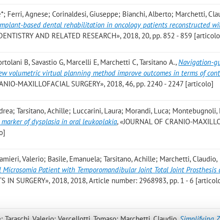
e*; Ferri, Agnese; Corinaldesi, Giuseppe; Bianchi, Alberto; Marchetti, Cl
implant-based dental rehabilitation in oncology patients reconstructed wi
DENTISTRY AND RELATED RESEARCH», 2018, 20, pp. 852 - 859 [articolo
ortolani B, Savastio G, Marcelli E, Marchetti C, Tarsitano A.
,
Navigation-g
new volumetric virtual planning method improve outcomes in terms of cont
NIO-MAXILLOFACIAL SURGERY», 2018, 46, pp. 2240 - 2247 [articolo]
rea; Tarsitano, Achille; Luccarini, Laura; Morandi, Luca; Montebugnoli,
 marker of dysplasia in oral leukoplakia
, «JOURNAL OF CRANIO-MAXILL
o]
amieri, Valerio; Basile, Emanuela; Tarsitano, Achille; Marchetti, Claudio
,
l Microsomia Patient with Temporomandibular Joint Total Joint Prosthesis
 IN SURGERY», 2018, 2018, Article number: 2968983, pp. 1 - 6 [articol
e; Taraschi, Valerio; Vercellotti, Tomaso; Marchetti, Claudio
,
Simplifying 