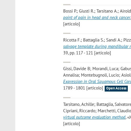
Bossi P.; Giusti R.; Tarsitano A.; Airol
point of pain in head and neck cancer
[articolo]
Ricotta F.; Battaglia S.; Sandi A.; Piz
salvage template during mandibular r
39, pp. 117 - 121 [articolo]
Gissi, Davide B; Morandi, Luca; Gabusi
Annalisa; Montebugnoli, Lucio; Asioli,
Expression in Oral Squamous Cell Ca
1789 - 1801 [articolo]
Open Access
Tarsitano, Achille; Battaglia, Salvato
Cipriani, Riccardo; Marchetti, Claudi
virtual outcome evaluation method
, 
[articolo]