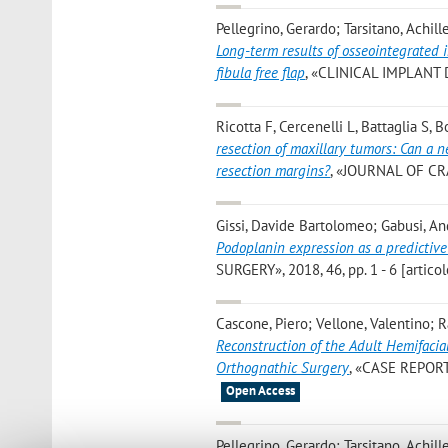
Pellegrino, Gerardo; Tarsitano, Achill
Long-term results of osseointegrated 
fibula free flap
, «CLINICAL IMPLANT 
Ricotta F, Cercenelli L, Battaglia S, B
resection of maxillary tumors: Can a 
resection margins?
, «JOURNAL OF CRA
Gissi, Davide Bartolomeo; Gabusi, And
Podoplanin expression as a predictive
SURGERY», 2018, 46, pp. 1 - 6 [articol
Cascone, Piero; Vellone, Valentino; R
Reconstruction of the Adult Hemifacia
Orthognathic Surgery
, «CASE REPORTS
Open Access
Pellegrino, Gerardo; Tarsitano, Achill