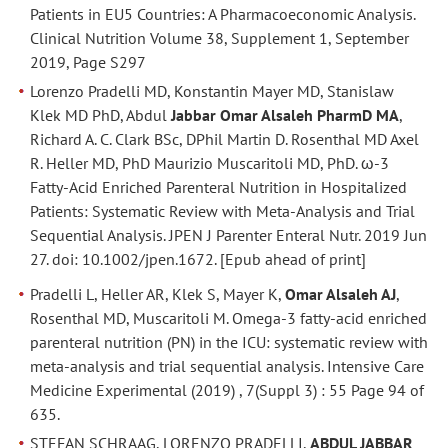
Patients in EU5 Countries: A Pharmacoeconomic Analysis.
Clinical Nutrition Volume 38, Supplement 1, September
2019, Page S297
Lorenzo Pradelli MD, Konstantin Mayer MD, Stanislaw
Klek MD PhD, Abdul
Jabbar Omar Alsaleh PharmD MA
,
Richard A. C. Clark BSc, DPhil Martin D. Rosenthal MD Axel
R. Heller MD, PhD Maurizio Muscaritoli MD, PhD. ω-3
Fatty-Acid Enriched Parenteral Nutrition in Hospitalized
Patients: Systematic Review with Meta-Analysis and Trial
Sequential Analysis. JPEN J Parenter Enteral Nutr. 2019 Jun
27. doi: 10.1002/jpen.1672. [Epub ahead of print]
Pradelli L, Heller AR, Klek S, Mayer K,
Omar Alsaleh AJ
,
Rosenthal MD, Muscaritoli M. Omega-3 fatty-acid enriched
parenteral nutrition (PN) in the ICU: systematic review with
meta-analysis and trial sequential analysis. Intensive Care
Medicine Experimental (2019) , 7(Suppl 3) : 55 Page 94 of
635.
STEFAN SCHRAAG, LORENZO PRADELLI,
ABDUL JABBAR