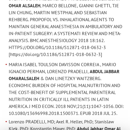
OMAR ALSALEH
, MARCO BELLONE, GIANNI GHETTI, TJE
LIN CHUNG, MARTIN WESTPHAL AND SEBASTIAN
REHBERG. PROPOFOL VS. INHALATIONAL AGENTS TO
MAINTAIN GENERAL ANAESTHESIA IN AMBULATORY AND
IN-PATIENT SURGERY: A SYSTEMATI REVIEW AND META-
ANALYSIS. BMC ANESTHESIOLOGY 2018 18:162.
HTTPS://DOI.ORG/10.1186/S12871-018-0632-3
[https://doi.org/10.1186/S12871-018-0632-3]
MARIA ISABEL TOULSON DAVISSON CORREIA , MARIO
IGNACIO PERMAN, LORENZO PRADELLI,
ABDUL JABBAR
OMARALSALEH
& DAN LINETZKY WAITZBERG.
ECONOMIC BURDEN OF HOSPITAL MALNUTRITION AND
THE COST-BENEFIT OF SUPPLEMENTAL PARENTERAL
NUTRITION IN CRITICALLY ILL PATIENTS IN LATIN
AMERICA. J MED ECON. 2018 NOV;21(11):1047-1056. DOI:
10.1080/13696998.2018.1500371. EPUB 2018 JUL 25.
Lorenzo PRADELLI, MD; Axel R. Heller, PhD; Stanislaw
Klek, PhD; Konstantin Mayer, PhD;
Abdul Jabbar Omar Al