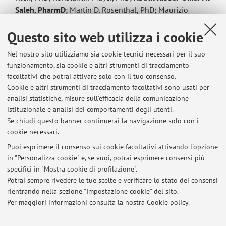
Saleh, PharmD
; Martin D. Rosenthal, PhD; Maurizio
Muscaritoli, PhD. Omega-3 fatty-acid enriched parenteral
Questo sito web utilizza i cookie
nutrition (PN) in ICU and surgical patients: systematic
review and meta-analysis. (2019), ASPEN NUTRITION
Nel nostro sito utilizziamo sia cookie tecnici necessari per il suo
SCIENCE AND PRACTICE CONFERENCE: Phoenix, Arizona,
funzionamento, sia cookie e altri strumenti di tracciamento
March 23 – 26, 2019. Journal of Parenteral and Enteral
facoltativi che potrai attivare solo con il tuo consenso.
Nutrition, 43: 445-445. doi:10.1002/jpen.1511.
Cookie e altri strumenti di tracciamento facoltativi sono usati per
analisi statistiche, misure sull'efficacia della comunicazione
istituzionale e analisi dei comportamenti degli utenti.
Se chiudi questo banner continuerai la navigazione solo con i
cookie necessari.
Puoi esprimere il consenso sui cookie facoltativi attivando l'opzione
in "Personalizza cookie" e, se vuoi, potrai esprimere consensi più
Ultimi avvisi
specifici in "Mostra cookie di profilazione".
Potrai sempre rivedere le tue scelte e verificare lo stato dei consensi
Al momento non sono presenti avvisi.
rientrando nella sezione "Impostazione cookie" del sito.
Per maggiori informazioni
consulta la nostra Cookie policy
.