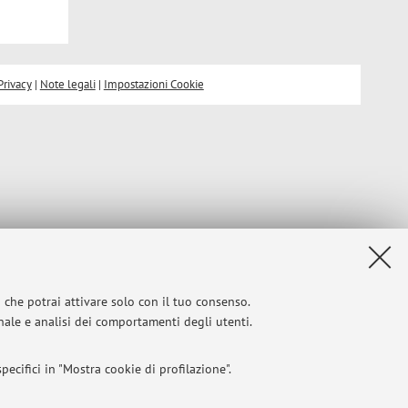
Privacy
|
Note legali
|
Impostazioni Cookie
i che potrai attivare solo con il tuo consenso.
onale e analisi dei comportamenti degli utenti.
ecifici in "Mostra cookie di profilazione".