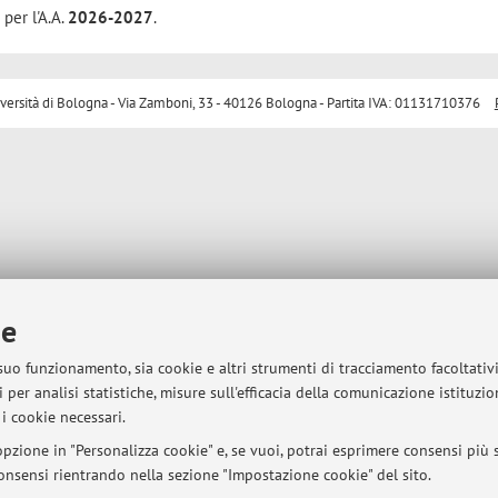
 per l'A.A.
2026-2027
.
sità di Bologna - Via Zamboni, 33 - 40126 Bologna - Partita IVA: 01131710376
ie
 suo funzionamento, sia cookie e altri strumenti di tracciamento facoltativ
 per analisi statistiche, misure sull'efficacia della comunicazione istituzi
i cookie necessari.
pzione in "Personalizza cookie" e, se vuoi, potrai esprimere consensi più sp
 consensi rientrando nella sezione "Impostazione cookie" del sito.