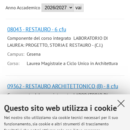
Anno Accademico
08043 - RESTAURO - 6 cfu
Componente del corso integrato LABORATORIO DI
LAUREA: PROGETTO, STORIA E RESTAURO - (C.I.)
Campus:
Cesena
Corso:
Laurea Magistrale a Ciclo Unico in Architettura
09362 - RESTAURO ARCHITETTONICO (B) - 8 cfu
Componente del corso integrato LABORATORIO DI
RESTAURO ARCHITETTONICO (C.I.)
Questo sito web utilizza i cookie
Campus:
Cesena
Nel nostro sito utilizziamo sia cookie tecnici necessari per il suo
Corso:
Laurea Magistrale a Ciclo Unico in Architettura
funzionamento, sia cookie e altri strumenti di tracciamento
Periodo delle lezioni: dal 21 settembre 2026 al 1