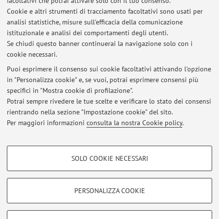
facoltativi che potrai attivare solo con il tuo consenso.
dicembre 2026
Cookie e altri strumenti di tracciamento facoltativi sono usati per
analisi statistiche, misure sull'efficacia della comunicazione
Orario delle lezioni
istituzionale e analisi dei comportamenti degli utenti.
Se chiudi questo banner continuerai la navigazione solo con i
cookie necessari.
Puoi esprimere il consenso sui cookie facoltativi attivando l'opzione
in "Personalizza cookie" e, se vuoi, potrai esprimere consensi più
Ultimi avvisi
specifici in "Mostra cookie di profilazione".
Potrai sempre rivedere le tue scelte e verificare lo stato dei consensi
Al momento non sono presenti avvisi.
rientrando nella sezione "Impostazione cookie" del sito.
Per maggiori informazioni
consulta la nostra Cookie policy
.
COOKIE DI PROFILAZIONE - FACOLTATIVI
SOLO COOKIE NECESSARI
Si tratta di cookie utilizzati per analizzare le caratteristiche della navigazione
Area riservata
degli utenti, creare profili in base al loro comportamento sul sito, per analisi
Accedi tramite
login
per gestire tutti i contenuti del sito.
di marketing.
PERSONALIZZA COOKIE
Mostra cookie di profilazione
© 2026 - ALMA MATER STUDIORUM - Università di Bologna - Via
Google/Youtube Video