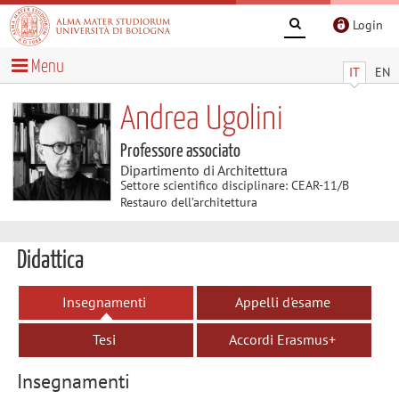
Login
Menu
IT
EN
Andrea Ugolini
Professore associato
Dipartimento di Architettura
Settore scientifico disciplinare: CEAR-11/B
Restauro dell’architettura
Didattica
Insegnamenti
Appelli d'esame
Tesi
Accordi Erasmus+
Insegnamenti