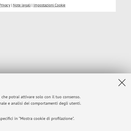
Privacy
|
Note legali
|
Impostazioni Cookie
i che potrai attivare solo con il tuo consenso.
onale e analisi dei comportamenti degli utenti.
ecifici in "Mostra cookie di profilazione".