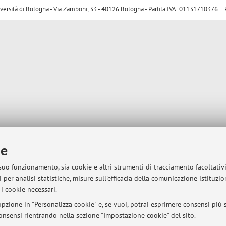
sità di Bologna - Via Zamboni, 33 - 40126 Bologna - Partita IVA: 01131710376
ie
 suo funzionamento, sia cookie e altri strumenti di tracciamento facoltativ
 per analisi statistiche, misure sull'efficacia della comunicazione istituzi
i cookie necessari.
pzione in "Personalizza cookie" e, se vuoi, potrai esprimere consensi più sp
 consensi rientrando nella sezione "Impostazione cookie" del sito.