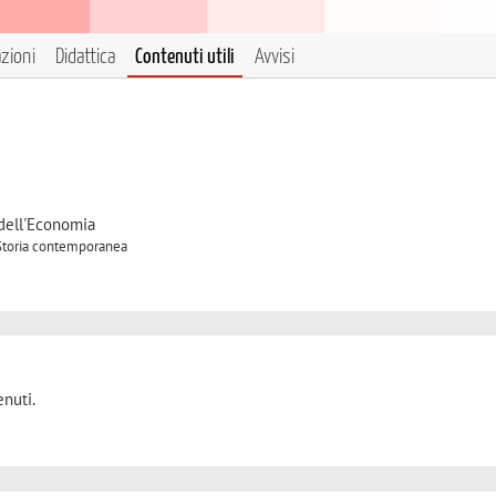
azioni
Didattica
Contenuti utili
Avvisi
 dell'Economia
A Storia contemporanea
nuti.