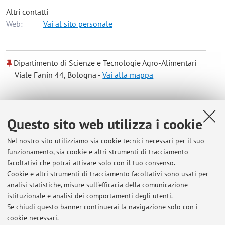
Altri contatti
Web:
Vai al sito personale
Dipartimento di Scienze e Tecnologie Agro-Alimentari
Viale Fanin 44, Bologna -
Vai alla mappa
Risorse in rete
Questo sito web utilizza i cookie
ORCID
Nel nostro sito utilizziamo sia cookie tecnici necessari per il suo
funzionamento, sia cookie e altri strumenti di tracciamento
facoltativi che potrai attivare solo con il tuo consenso.
Orario di ricevimento
Cookie e altri strumenti di tracciamento facoltativi sono usati per
analisi statistiche, misure sull'efficacia della comunicazione
Monday to Friday by appointment (email
a.monti@unibo.it
, tel.
istituzionale e analisi dei comportamenti degli utenti.
051 2096653)
Se chiudi questo banner continuerai la navigazione solo con i
cookie necessari.