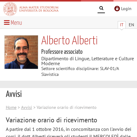
Login
Menu
IT
EN
Alberto Alberti
Professore associato
Dipartimento di Lingue, Letterature e Culture
Moderne
Settore scientifico disciplinare: SLAV-01/A
Slavistica
Avvisi
Home
>
Avvisi
> Variazione orario di ricevimento
Variazione orario di ricevimento
A partire dal 1 ottobre 2016, in concomitanza con l'avvio dei
corsi, il dott. Alberti riceverà gli studenti il MERCOLEDÌ dalle