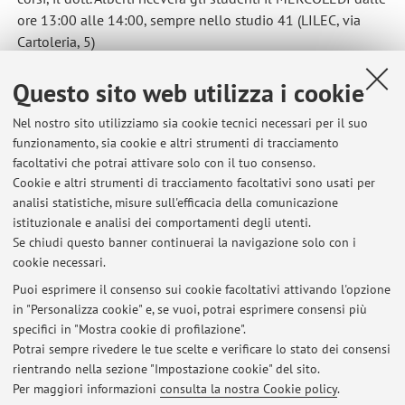
ore 13:00 alle 14:00, sempre nello studio 41 (LILEC, via
Cartoleria, 5)
Questo sito web utilizza i cookie
Pubblicato il: 10 settembre 2016
Nel nostro sito utilizziamo sia cookie tecnici necessari per il suo
funzionamento, sia cookie e altri strumenti di tracciamento
facoltativi che potrai attivare solo con il tuo consenso.
Cookie e altri strumenti di tracciamento facoltativi sono usati per
Ultimi avvisi
analisi statistiche, misure sull'efficacia della comunicazione
Sospensione ricevimento per la pausa estiva
istituzionale e analisi dei comportamenti degli utenti.
Se chiudi questo banner continuerai la navigazione solo con i
Pubblicato il: 15 luglio 2026
cookie necessari.
Variazione orario di ricevimento
Puoi esprimere il consenso sui cookie facoltativi attivando l'opzione
Pubblicato il: 01 aprile 2025
in "Personalizza cookie" e, se vuoi, potrai esprimere consensi più
specifici in "Mostra cookie di profilazione".
Ricevimento online
Potrai sempre rivedere le tue scelte e verificare lo stato dei consensi
Pubblicato il: 01 aprile 2020
rientrando nella sezione "Impostazione cookie" del sito.
Per maggiori informazioni
consulta la nostra Cookie policy
.