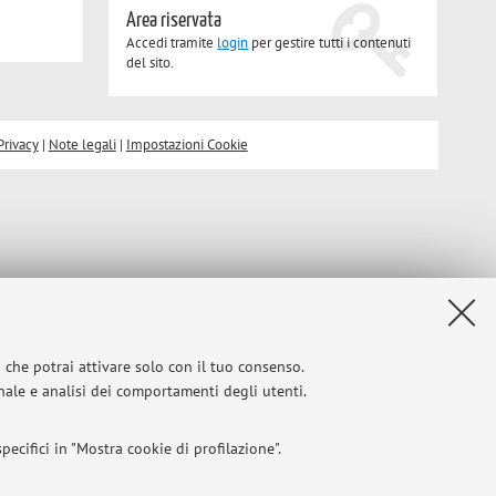
Area riservata
Accedi tramite
login
per gestire tutti i contenuti
del sito.
Privacy
|
Note legali
|
Impostazioni Cookie
i che potrai attivare solo con il tuo consenso.
onale e analisi dei comportamenti degli utenti.
ecifici in "Mostra cookie di profilazione".