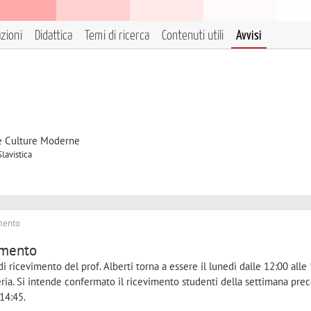
azioni
Didattica
Temi di ricerca
Contenuti utili
Avvisi
 e Culture Moderne
lavistica
imento
imento
 di ricevimento del prof. Alberti torna a essere il lunedì dalle 12:00 alle 
eria. Si intende confermato il ricevimento studenti della settimana pre
14:45.