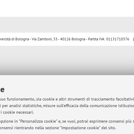
sità di Bologna - Via Zamboni, 33 - 40126 Bologna - Partita IVA: 01131710376
ie
 suo funzionamento, sia cookie e altri strumenti di tracciamento facoltativ
 per analisi statistiche, misure sull'efficacia della comunicazione istituzi
i cookie necessari.
pzione in "Personalizza cookie" e, se vuoi, potrai esprimere consensi più sp
 consensi rientrando nella sezione "Impostazione cookie" del sito.