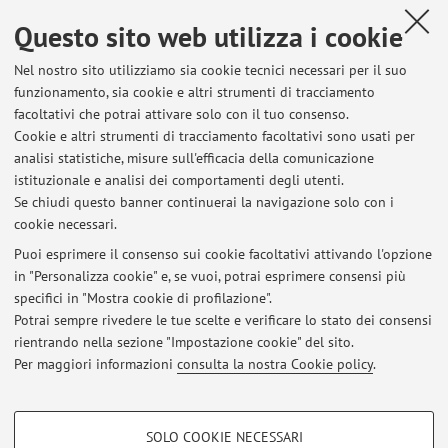
Questo sito web utilizza i cookie
Dipartimento di Scienze Giuridiche
Via Zamboni 27/29, Bologna -
Vai alla mappa
Nel nostro sito utilizziamo sia cookie tecnici necessari per il suo
funzionamento, sia cookie e altri strumenti di tracciamento
facoltativi che potrai attivare solo con il tuo consenso.
Risorse in rete
Cookie e altri strumenti di tracciamento facoltativi sono usati per
analisi statistiche, misure sull'efficacia della comunicazione
ORCID
istituzionale e analisi dei comportamenti degli utenti.
Se chiudi questo banner continuerai la navigazione solo con i
cookie necessari.
Puoi esprimere il consenso sui cookie facoltativi attivando l'opzione
in "Personalizza cookie" e, se vuoi, potrai esprimere consensi più
Ultimi avvisi
specifici in "Mostra cookie di profilazione".
Lezione 23.10.2025
Potrai sempre rivedere le tue scelte e verificare lo stato dei consensi
Pubblicato il: 21 ottobre 2025
rientrando nella sezione "Impostazione cookie" del sito.
Per maggiori informazioni
consulta la nostra Cookie policy
.
Tutti gli avvisi
COOKIE DI PROFILAZIONE - FACOLTATIVI
SOLO COOKIE NECESSARI