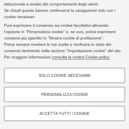
istituzionale e analisi dei comportamenti degli utenti.
prova a digitare i dati della persona che cerchi all’interno di
Web Unibo
Se chiudi questo banner continuerai la navigazione solo con i
cookie necessari.
© 2026 - Università di Bologna -
Privacy
|
Impostazioni Cookie
Puoi esprimere il consenso sui cookie facoltativi attivando
l'opzione in "Personalizza cookie" e, se vuoi, potrai esprimere
consensi più specifici in "Mostra cookie di profilazione".
Potrai sempre rivedere le tue scelte e verificare lo stato dei
consensi rientrando nella sezione "Impostazione cookie" del sito.
Per maggiori informazioni
consulta la nostra Cookie policy
.
COOKIE DI PROFILAZIONE -
SOLO COOKIE NECESSARI
FACOLTATIVI
Si tratta di cookie utilizzati per analizzare le caratteristiche della
navigazione degli utenti, creare profili in base al loro comportamento sul
PERSONALIZZA COOKIE
sito, per analisi di marketing.
Mostra cookie di profilazione
ACCETTA TUTTI I COOKIE
Google/Youtube Video
COOKIE TECNICI - NECESSARI
Facebook