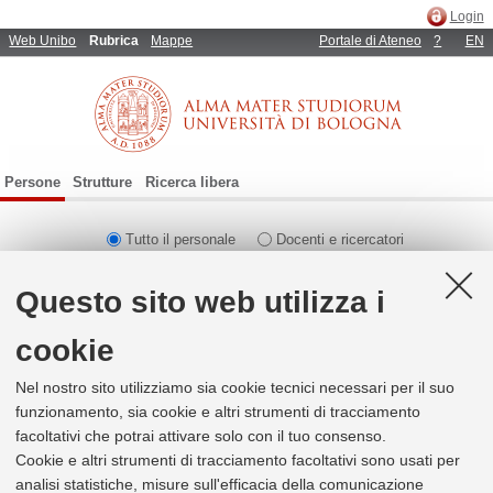
Login
Web Unibo
Rubrica
Mappe
Portale di Ateneo
?
EN
Persone
Strutture
Ricerca libera
Tutto il personale
Docenti e ricercatori
Tecnici-amministrativi
Questo sito web utilizza i
cookie
Ricerca alfabetica
0
risultati per
3652
Nel nostro sito utilizziamo sia cookie tecnici necessari per il suo
funzionamento, sia cookie e altri strumenti di tracciamento
facoltativi che potrai attivare solo con il tuo consenso.
La ricerca di
3652
non ha prodotto risultati.
Cookie e altri strumenti di tracciamento facoltativi sono usati per
verifica che nome e/o cognome siano stati digitati
analisi statistiche, misure sull'efficacia della comunicazione
correttamente