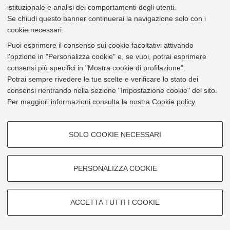
istituzionale e analisi dei comportamenti degli utenti.
41773
Marzocchi, Michele
Se chiudi questo banner continuerai la navigazione solo con i
Area dei Collaboratori - Settore tecnico, scientifico,
cookie necessari.
tecnologico, informatico e dei servizi generali
965
Dipartimento di Psicologia "Renzo Canestrari"
Puoi esprimere il consenso sui cookie facoltativi attivando
Viale Berti Pichat 5 Bologna [
Vai alla mappa
]
l'opzione in "Personalizza cookie" e, se vuoi, potrai esprimere
e-mail
michele.marzocchi@unibo.it
consensi più specifici in "Mostra cookie di profilazione".
tel
+39 051 20 9 1826
Potrai sempre rivedere le tue scelte e verificare lo stato dei
vcard
consensi rientrando nella sezione "Impostazione cookie" del sito.
1
di 1
Per maggiori informazioni
consulta la nostra Cookie policy
.
© 2026 - Università di Bologna -
Privacy
|
Impostazioni Cookie
COOKIE DI PROFILAZIONE -
SOLO COOKIE NECESSARI
FACOLTATIVI
Si tratta di cookie utilizzati per analizzare le caratteristiche della
navigazione degli utenti, creare profili in base al loro comportamento sul
PERSONALIZZA COOKIE
sito, per analisi di marketing.
Mostra cookie di profilazione
ACCETTA TUTTI I COOKIE
Google/Youtube Video
COOKIE TECNICI - NECESSARI
Facebook