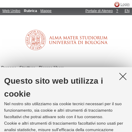
Login
Web Unibo
Rubrica
Mappe
Portale di Ateneo
?
EN
Persone
Strutture
Ricerca libera
Questo sito web utilizza i
cookie
Persone (p.e. Mario Archeologia; Rossi Apos; m.rossi@unibo.it)
Strutture (p.e. Medicina; 051993333; aagg@unibo.it)
Nel nostro sito utilizziamo sia cookie tecnici necessari per il suo
funzionamento, sia cookie e altri strumenti di tracciamento
facoltativi che potrai attivare solo con il tuo consenso.
1
risultati per
marzocchi michele
Cookie e altri strumenti di tracciamento facoltativi sono usati per
analisi statistiche, misure sull'efficacia della comunicazione
1
di 1