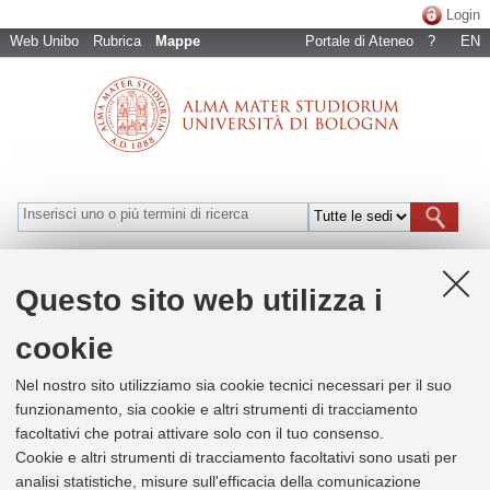
Login
Web Unibo
Rubrica
Mappe
Portale di Ateneo
?
EN
Bologna
Cesena
Forlì
Ravenna
Rimini
Naviga per luoghi
Questo sito web utilizza i
cookie
+
Nel nostro sito utilizziamo sia cookie tecnici necessari per il suo
−
funzionamento, sia cookie e altri strumenti di tracciamento
×
facoltativi che potrai attivare solo con il tuo consenso.
AERO - Centro Interdipartimentale di
Ricerca Industriale Aerospaziale-
Cookie e altri strumenti di tracciamento facoltativi sono usati per
Aerospace
analisi statistiche, misure sull'efficacia della comunicazione