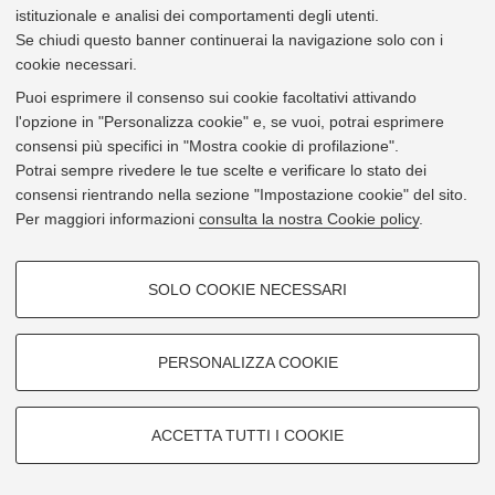
istituzionale e analisi dei comportamenti degli utenti.
Via Baldassarre Carnaccini 12 - 47121 Forlì
Se chiudi questo banner continuerai la navigazione solo con i
cookie necessari.
Mostra su
Google Maps
Puoi esprimere il consenso sui cookie facoltativi attivando
l'opzione in "Personalizza cookie" e, se vuoi, potrai esprimere
consensi più specifici in "Mostra cookie di profilazione".
Potrai sempre rivedere le tue scelte e verificare lo stato dei
consensi rientrando nella sezione "Impostazione cookie" del sito.
Per maggiori informazioni
consulta la nostra Cookie policy
.
COOKIE DI PROFILAZIONE -
SOLO COOKIE NECESSARI
FACOLTATIVI
Si tratta di cookie utilizzati per analizzare le caratteristiche della
navigazione degli utenti, creare profili in base al loro comportamento sul
PERSONALIZZA COOKIE
sito, per analisi di marketing.
Mostra cookie di profilazione
ACCETTA TUTTI I COOKIE
Google/Youtube Video
Leaflet
| ©
OpenStreetMap
contributors
COOKIE TECNICI - NECESSARI
© 2026 - Università di Bologna -
Privacy
|
Impostazioni Cookie
Facebook