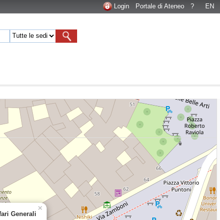
Login
Portale di Ateneo
?
EN
×
ari Generali