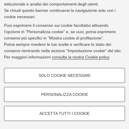
istituzionale e analisi dei comportamenti degli utenti.
Se chiudi questo banner continuerai la navigazione solo con i
cookie necessari.
Puoi esprimere il consenso sui cookie facoltativi attivando
l'opzione in "Personalizza cookie" e, se vuoi, potrai esprimere
consensi più specifici in "Mostra cookie di profilazione".
Potrai sempre rivedere le tue scelte e verificare lo stato dei
consensi rientrando nella sezione "Impostazione cookie" del sito.
Per maggiori informazioni
consulta la nostra Cookie policy
.
COOKIE DI PROFILAZIONE -
SOLO COOKIE NECESSARI
FACOLTATIVI
Si tratta di cookie utilizzati per analizzare le caratteristiche della
navigazione degli utenti, creare profili in base al loro comportamento sul
PERSONALIZZA COOKIE
sito, per analisi di marketing.
Mostra cookie di profilazione
ACCETTA TUTTI I COOKIE
Google/Youtube Video
Leaflet
| ©
OpenStreetMap
contributors
COOKIE TECNICI - NECESSARI
© 2026 - Università di Bologna -
Privacy
|
Impostazioni Cookie
Facebook