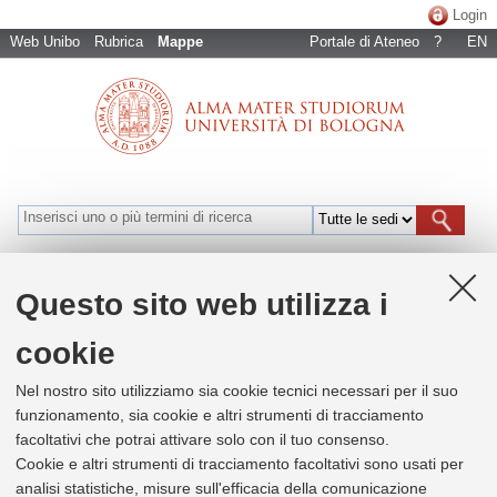
Login
Web Unibo
Rubrica
Mappe
Portale di Ateneo
?
EN
Bologna
Cesena
Forlì
Ravenna
Rimini
Naviga per luoghi
Questo sito web utilizza i
Risultati
0
cookie
+
Nel nostro sito utilizziamo sia cookie tecnici necessari per il suo
−
funzionamento, sia cookie e altri strumenti di tracciamento
facoltativi che potrai attivare solo con il tuo consenso.
Cookie e altri strumenti di tracciamento facoltativi sono usati per
analisi statistiche, misure sull'efficacia della comunicazione