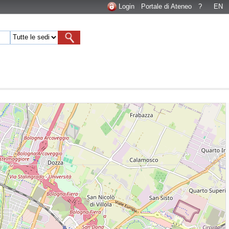
Login
Portale di Ateneo
?
EN