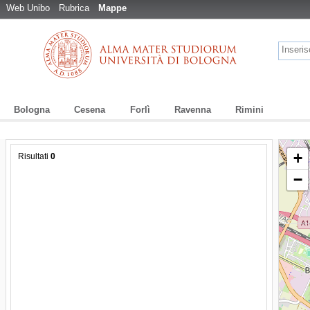
Web Unibo
Rubrica
Mappe
Bologna
Cesena
Forlì
Ravenna
Rimini
+
Risultati
0
−