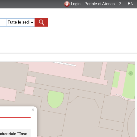
Login
Portale di Ateneo
?
EN
×
ndustriale "Toso