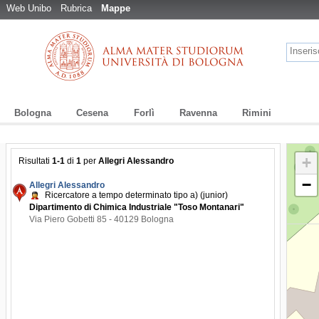
Web Unibo
Rubrica
Mappe
Bologna
Cesena
Forlì
Ravenna
Rimini
+
Risultati
1-1
di
1
per
Allegri Alessandro
−
Allegri Alessandro
Ricercatore a tempo determinato tipo a) (junior)
Dipartimento di Chimica Industriale "Toso Montanari"
Via Piero Gobetti 85 - 40129 Bologna