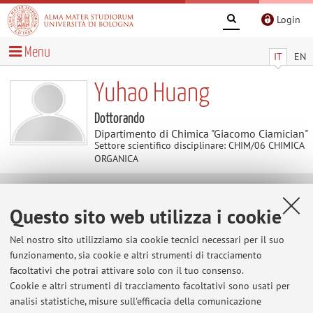
Login
Menu
IT
EN
Yuhao Huang
Dottorando
Dipartimento di Chimica "Giacomo Ciamician"
Settore scientifico disciplinare: CHIM/06 CHIMICA
ORGANICA
Contatti
Questo sito web utilizza i cookie
Nel nostro sito utilizziamo sia cookie tecnici necessari per il suo
E-mail:
yuhao.huang3@unibo.it
funzionamento, sia cookie e altri strumenti di tracciamento
facoltativi che potrai attivare solo con il tuo consenso.
Cookie e altri strumenti di tracciamento facoltativi sono usati per
Dipartimento di Chimica "Giacomo Ciamician"
analisi statistiche, misure sull'efficacia della comunicazione