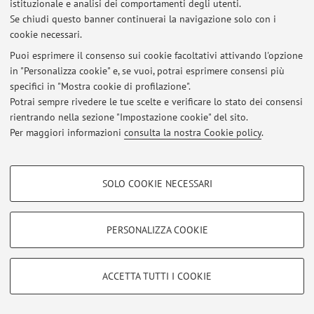
Via Gobetti 85, Bologna -
Vai alla mappa
istituzionale e analisi dei comportamenti degli utenti.
Se chiudi questo banner continuerai la navigazione solo con i
cookie necessari.
Puoi esprimere il consenso sui cookie facoltativi attivando l'opzione
Ultimi avvisi
in "Personalizza cookie" e, se vuoi, potrai esprimere consensi più
specifici in "Mostra cookie di profilazione".
Al momento non sono presenti avvisi.
Potrai sempre rivedere le tue scelte e verificare lo stato dei consensi
rientrando nella sezione "Impostazione cookie" del sito.
Per maggiori informazioni
consulta la nostra Cookie policy
.
COOKIE DI PROFILAZIONE - FACOLTATIVI
Area riservata
SOLO COOKIE NECESSARI
Si tratta di cookie utilizzati per analizzare le caratteristiche della navigazione
Accedi tramite
login
per gestire tutti i contenuti del sito.
degli utenti, creare profili in base al loro comportamento sul sito, per analisi
di marketing.
PERSONALIZZA COOKIE
Mostra cookie di profilazione
© 2026 - ALMA MATER STUDIORUM - Università di Bologna - Via
Zamboni, 33 - 40126 Bologna - Partita IVA: 01131710376
Google/Youtube Video
COOKIE TECNICI - NECESSARI
ACCETTA TUTTI I COOKIE
Privacy
|
Note legali
|
Impostazioni Cookie
Facebook
Si tratta di cookie tecnici utilizzati, a titolo esemplificativo, per il corretto
Vimeo
funzionamento del sito, salvare le preferenze di navigazione, per il