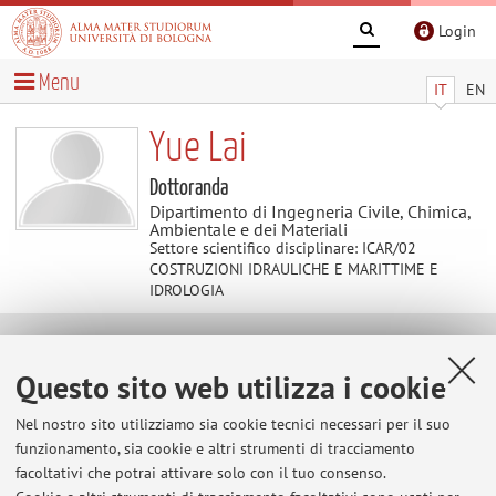
Login
Menu
IT
EN
Yue Lai
Dottoranda
Dipartimento di Ingegneria Civile, Chimica,
Ambientale e dei Materiali
Settore scientifico disciplinare: ICAR/02
COSTRUZIONI IDRAULICHE E MARITTIME E
IDROLOGIA
Contatti
Questo sito web utilizza i cookie
E-mail:
yue.lai2@unibo.it
Nel nostro sito utilizziamo sia cookie tecnici necessari per il suo
funzionamento, sia cookie e altri strumenti di tracciamento
facoltativi che potrai attivare solo con il tuo consenso.