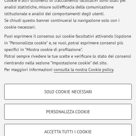
Cookie e altri strumenti di tracciamento facoltativi sono usati per
Dipartimento di Ingegneria Civile, Chimica, Ambientale e
analisi statistiche, misure sull'efficacia della comunicazione
dei Materiali
istituzionale e analisi dei comportamenti degli utenti.
Viale del Risorgimento 2, Bologna -
Vai alla mappa
Se chiudi questo banner continuerai la navigazione solo con i
cookie necessari.
Puoi esprimere il consenso sui cookie facoltativi attivando l'opzione
in "Personalizza cookie" e, se vuoi, potrai esprimere consensi più
Ultimi avvisi
specifici in "Mostra cookie di profilazione".
Potrai sempre rivedere le tue scelte e verificare lo stato dei consensi
Al momento non sono presenti avvisi.
rientrando nella sezione "Impostazione cookie" del sito.
Per maggiori informazioni
consulta la nostra Cookie policy
.
COOKIE DI PROFILAZIONE - FACOLTATIVI
SOLO COOKIE NECESSARI
Si tratta di cookie utilizzati per analizzare le caratteristiche della navigazione
Area riservata
degli utenti, creare profili in base al loro comportamento sul sito, per analisi
Accedi tramite
login
per gestire tutti i contenuti del sito.
di marketing.
PERSONALIZZA COOKIE
Mostra cookie di profilazione
© 2026 - ALMA MATER STUDIORUM - Università di Bologna - Via
Google/Youtube Video
COOKIE TECNICI - NECESSARI
ACCETTA TUTTI I COOKIE
Zamboni, 33 - 40126 Bologna - Partita IVA: 01131710376