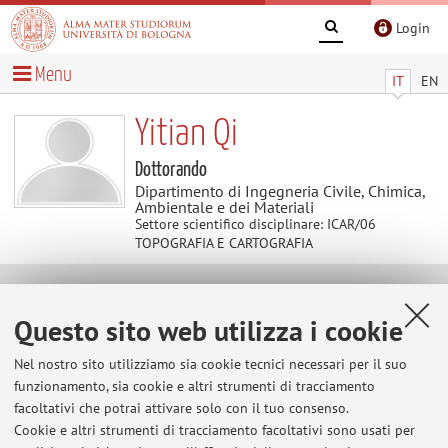
Login
Menu
IT
EN
Yitian Qi
Dottorando
Dipartimento di Ingegneria Civile, Chimica,
Ambientale e dei Materiali
Settore scientifico disciplinare: ICAR/06
TOPOGRAFIA E CARTOGRAFIA
Contatti
Questo sito web utilizza i cookie
E-mail:
yitian.qi@unibo.it
Nel nostro sito utilizziamo sia cookie tecnici necessari per il suo
funzionamento, sia cookie e altri strumenti di tracciamento
facoltativi che potrai attivare solo con il tuo consenso.
Cookie e altri strumenti di tracciamento facoltativi sono usati per
Dipartimento di Ingegneria Civile, Chimica, Ambientale e