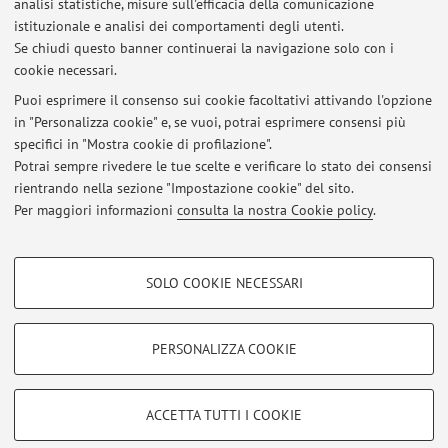
analisi statistiche, misure sull'efficacia della comunicazione
dei Materiali
istituzionale e analisi dei comportamenti degli utenti.
Viale del Risorgimento 2, Bologna -
Vai alla mappa
Se chiudi questo banner continuerai la navigazione solo con i
cookie necessari.
Puoi esprimere il consenso sui cookie facoltativi attivando l'opzione
in "Personalizza cookie" e, se vuoi, potrai esprimere consensi più
Ultimi avvisi
specifici in "Mostra cookie di profilazione".
Potrai sempre rivedere le tue scelte e verificare lo stato dei consensi
Al momento non sono presenti avvisi.
rientrando nella sezione "Impostazione cookie" del sito.
Per maggiori informazioni
consulta la nostra Cookie policy
.
COOKIE DI PROFILAZIONE - FACOLTATIVI
SOLO COOKIE NECESSARI
Si tratta di cookie utilizzati per analizzare le caratteristiche della navigazione
Area riservata
degli utenti, creare profili in base al loro comportamento sul sito, per analisi
Accedi tramite
login
per gestire tutti i contenuti del sito.
di marketing.
PERSONALIZZA COOKIE
Mostra cookie di profilazione
© 2026 - ALMA MATER STUDIORUM - Università di Bologna - Via
Google/Youtube Video
COOKIE TECNICI - NECESSARI
ACCETTA TUTTI I COOKIE
Zamboni, 33 - 40126 Bologna - Partita IVA: 01131710376
Facebook
Privacy
|
Note legali
|
Impostazioni Cookie
Si tratta di cookie tecnici utilizzati, a titolo esemplificativo, per il corretto