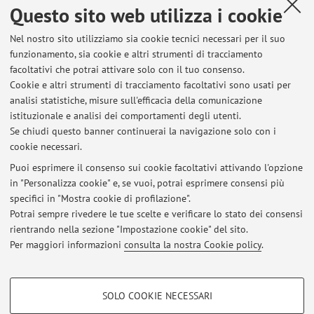
Questo sito web utilizza i cookie
Contatti
Nel nostro sito utilizziamo sia cookie tecnici necessari per il suo
E-mail:
yasir.amin2@unibo.it
funzionamento, sia cookie e altri strumenti di tracciamento
facoltativi che potrai attivare solo con il tuo consenso.
Cookie e altri strumenti di tracciamento facoltativi sono usati per
analisi statistiche, misure sull'efficacia della comunicazione
Dipartimento di Scienze Economiche
istituzionale e analisi dei comportamenti degli utenti.
Piazza Scaravilli 2, Bologna -
Vai alla mappa
Se chiudi questo banner continuerai la navigazione solo con i
cookie necessari.
Puoi esprimere il consenso sui cookie facoltativi attivando l'opzione
in "Personalizza cookie" e, se vuoi, potrai esprimere consensi più
Ultimi avvisi
specifici in "Mostra cookie di profilazione".
Potrai sempre rivedere le tue scelte e verificare lo stato dei consensi
Al momento non sono presenti avvisi.
rientrando nella sezione "Impostazione cookie" del sito.
Per maggiori informazioni
consulta la nostra Cookie policy
.
COOKIE DI PROFILAZIONE - FACOLTATIVI
SOLO COOKIE NECESSARI
Si tratta di cookie utilizzati per analizzare le caratteristiche della navigazione
Area riservata