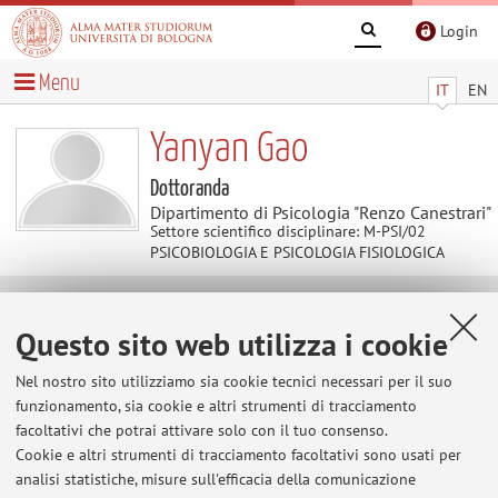
Login
Menu
IT
EN
Yanyan Gao
Dottoranda
Dipartimento di Psicologia "Renzo Canestrari"
Settore scientifico disciplinare: M-PSI/02
PSICOBIOLOGIA E PSICOLOGIA FISIOLOGICA
Contatti
Questo sito web utilizza i cookie
Nel nostro sito utilizziamo sia cookie tecnici necessari per il suo
E-mail:
yanyan.gao2@unibo.it
funzionamento, sia cookie e altri strumenti di tracciamento
facoltativi che potrai attivare solo con il tuo consenso.
Cookie e altri strumenti di tracciamento facoltativi sono usati per
Dipartimento di Psicologia "Renzo Canestrari"
analisi statistiche, misure sull'efficacia della comunicazione