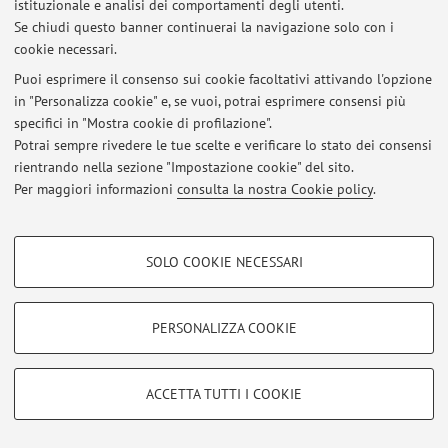
Viale Berti Pichat 5, Bologna -
Vai alla mappa
istituzionale e analisi dei comportamenti degli utenti.
Se chiudi questo banner continuerai la navigazione solo con i
cookie necessari.
Puoi esprimere il consenso sui cookie facoltativi attivando l'opzione
Ultimi avvisi
in "Personalizza cookie" e, se vuoi, potrai esprimere consensi più
specifici in "Mostra cookie di profilazione".
Al momento non sono presenti avvisi.
Potrai sempre rivedere le tue scelte e verificare lo stato dei consensi
rientrando nella sezione "Impostazione cookie" del sito.
Per maggiori informazioni
consulta la nostra Cookie policy
.
COOKIE DI PROFILAZIONE - FACOLTATIVI
Area riservata
SOLO COOKIE NECESSARI
Si tratta di cookie utilizzati per analizzare le caratteristiche della navigazione
Accedi tramite
login
per gestire tutti i contenuti del sito.
degli utenti, creare profili in base al loro comportamento sul sito, per analisi
di marketing.
PERSONALIZZA COOKIE
Mostra cookie di profilazione
© 2026 - ALMA MATER STUDIORUM - Università di Bologna - Via
Zamboni, 33 - 40126 Bologna - Partita IVA: 01131710376
Google/Youtube Video
COOKIE TECNICI - NECESSARI
ACCETTA TUTTI I COOKIE
Privacy
|
Note legali
|
Impostazioni Cookie
Facebook
Si tratta di cookie tecnici utilizzati, a titolo esemplificativo, per il corretto
Vimeo
funzionamento del sito, salvare le preferenze di navigazione, per il