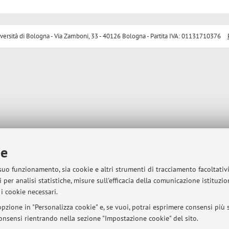
sità di Bologna - Via Zamboni, 33 - 40126 Bologna - Partita IVA: 01131710376
ie
 suo funzionamento, sia cookie e altri strumenti di tracciamento facoltativ
 per analisi statistiche, misure sull'efficacia della comunicazione istituzi
i cookie necessari.
pzione in "Personalizza cookie" e, se vuoi, potrai esprimere consensi più sp
 consensi rientrando nella sezione "Impostazione cookie" del sito.