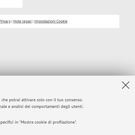
Privacy
|
Note legali
|
Impostazioni Cookie
i che potrai attivare solo con il tuo consenso.
onale e analisi dei comportamenti degli utenti.
ecifici in "Mostra cookie di profilazione".