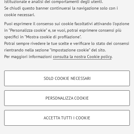
Via Belmeloro 6, Bologna -
Vai alla mappa
istituzionale e analisi dei comportamenti degli utenti.
Se chiudi questo banner continuerai la navigazione solo con i
cookie necessari.
Puoi esprimere il consenso sui cookie facoltativi attivando l'opzione
Ultimi avvisi
in "Personalizza cookie" e, se vuoi, potrai esprimere consensi più
specifici in "Mostra cookie di profilazione".
Al momento non sono presenti avvisi.
Potrai sempre rivedere le tue scelte e verificare lo stato dei consensi
rientrando nella sezione "Impostazione cookie" del sito.
Per maggiori informazioni
consulta la nostra Cookie policy
.
COOKIE DI PROFILAZIONE - FACOLTATIVI
Area riservata
SOLO COOKIE NECESSARI
Si tratta di cookie utilizzati per analizzare le caratteristiche della navigazione
Accedi tramite
login
per gestire tutti i contenuti del sito.
degli utenti, creare profili in base al loro comportamento sul sito, per analisi
di marketing.
PERSONALIZZA COOKIE
Mostra cookie di profilazione
© 2026 - ALMA MATER STUDIORUM - Università di Bologna - Via
Zamboni, 33 - 40126 Bologna - Partita IVA: 01131710376
Google/Youtube Video
COOKIE TECNICI - NECESSARI
ACCETTA TUTTI I COOKIE
Privacy
|
Note legali
|
Impostazioni Cookie
Facebook
Si tratta di cookie tecnici utilizzati, a titolo esemplificativo, per il corretto
Vimeo
funzionamento del sito, salvare le preferenze di navigazione, per il