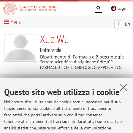
Login
Menu
IT
EN
Xue Wu
Dottoranda
Dipartimento di Farmacia e Biotecnologie
Settore scientifico disciplinare: CHIM/09
FARMACEUTICO TECNOLOGICO APPLICATIVO
Contatti
Questo sito web utilizza i cookie
Nel nostro sito utilizziamo sia cookie tecnici necessari per il suo
E-mail:
x.wu@unibo.it
funzionamento, sia cookie e altri strumenti di tracciamento
facoltativi che potrai attivare solo con il tuo consenso.
Cookie e altri strumenti di tracciamento facoltativi sono usati per
Dipartimento di Farmacia e Biotecnologie
analisi statistiche, misure sull'efficacia della comunicazione