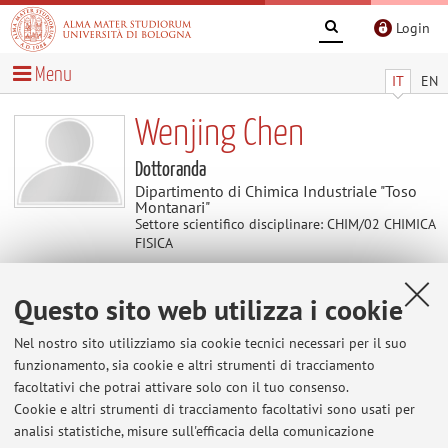
Login
Menu
IT
EN
Wenjing Chen
Dottoranda
Dipartimento di Chimica Industriale "Toso
Montanari"
Settore scientifico disciplinare: CHIM/02 CHIMICA
FISICA
Questo sito web utilizza i cookie
Contatti
Nel nostro sito utilizziamo sia cookie tecnici necessari per il suo
E-mail:
wenjing.chen@unibo.it
funzionamento, sia cookie e altri strumenti di tracciamento
facoltativi che potrai attivare solo con il tuo consenso.
Cookie e altri strumenti di tracciamento facoltativi sono usati per
analisi statistiche, misure sull'efficacia della comunicazione
Dipartimento di Chimica Industriale "Toso Montanari"