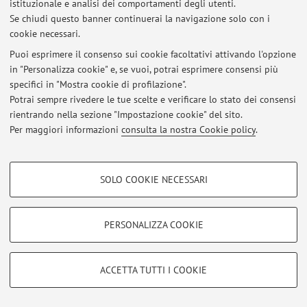
istituzionale e analisi dei comportamenti degli utenti.
Via Piero Gobetti 85, Bologna -
Vai alla mappa
Se chiudi questo banner continuerai la navigazione solo con i
cookie necessari.
Puoi esprimere il consenso sui cookie facoltativi attivando l'opzione
in "Personalizza cookie" e, se vuoi, potrai esprimere consensi più
Ultimi avvisi
specifici in "Mostra cookie di profilazione".
Potrai sempre rivedere le tue scelte e verificare lo stato dei consensi
Al momento non sono presenti avvisi.
rientrando nella sezione "Impostazione cookie" del sito.
Per maggiori informazioni
consulta la nostra Cookie policy
.
COOKIE DI PROFILAZIONE - FACOLTATIVI
SOLO COOKIE NECESSARI
Area riservata
Si tratta di cookie utilizzati per analizzare le caratteristiche della navigazione
degli utenti, creare profili in base al loro comportamento sul sito, per analisi
Accedi tramite
login
per gestire tutti i contenuti del sito.
di marketing.
PERSONALIZZA COOKIE
Mostra cookie di profilazione
© 2026 - ALMA MATER STUDIORUM - Università di Bologna - Via
Google/Youtube Video
COOKIE TECNICI - NECESSARI
Zamboni, 33 - 40126 Bologna - Partita IVA: 01131710376
ACCETTA TUTTI I COOKIE
Facebook
Privacy
|
Note legali
|
Impostazioni Cookie
Si tratta di cookie tecnici utilizzati, a titolo esemplificativo, per il corretto
Vimeo
funzionamento del sito, salvare le preferenze di navigazione, per il