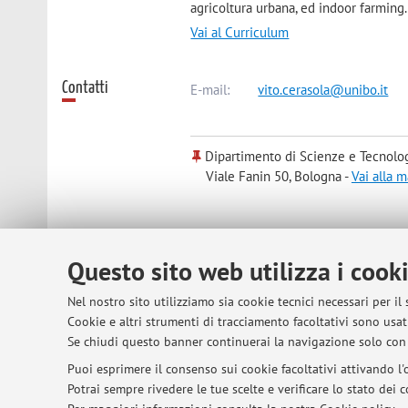
agricoltura urbana, ed indoor farming.
Vai al Curriculum
Contatti
E-mail:
vito.cerasola@unibo.it
Dipartimento di Scienze e Tecnolo
Viale Fanin 50, Bologna -
Vai alla 
Risorse in rete
ORCID
Questo sito web utilizza i cook
Nel nostro sito utilizziamo sia cookie tecnici necessari per il
Cookie e altri strumenti di tracciamento facoltativi sono usati
© 2026 - ALMA MATER STUDIORUM - Univer
Se chiudi questo banner continuerai la navigazione solo con 
Puoi esprimere il consenso sui cookie facoltativi attivando l'o
Potrai sempre rivedere le tue scelte e verificare lo stato dei