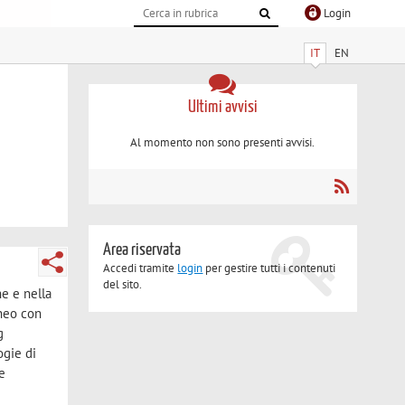
Login
IT
EN
Ultimi avvisi
Al momento non sono presenti avvisi.
Area riservata
Accedi tramite
login
per gestire tutti i contenuti
del sito.
ne e nella
eneo con
g
ogie di
 e