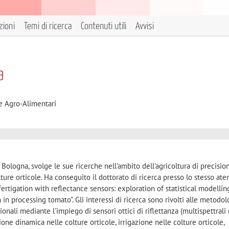
zioni
Temi di ricerca
Contenuti utili
Avvisi
a
e Agro-Alimentari
di Bologna, svolge le sue ricerche nell'ambito dell'agricoltura di precisio
lture orticole. Ha conseguito il dottorato di ricerca presso lo stesso at
fertigation with reflectance sensors: exploration of statistical modellin
in processing tomato". Gli interessi di ricerca sono rivolti alle metodol
onali mediante l'impiego di sensori ottici di riflettanza (multispettrali
one dinamica nelle colture orticole, irrigazione nelle colture orticole,