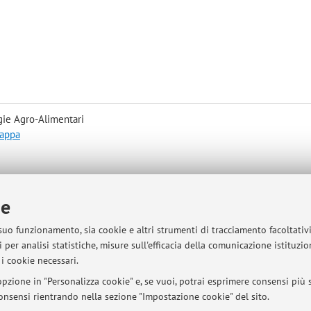
gie Agro-Alimentari
mappa
ie
 suo funzionamento, sia cookie e altri strumenti di tracciamento facoltativ
 per analisi statistiche, misure sull'efficacia della comunicazione istituzi
sità di Bologna - Via Zamboni, 33 - 40126 Bologna - Partita IVA: 01131710376
i cookie necessari.
pzione in "Personalizza cookie" e, se vuoi, potrai esprimere consensi più sp
 consensi rientrando nella sezione "Impostazione cookie" del sito.