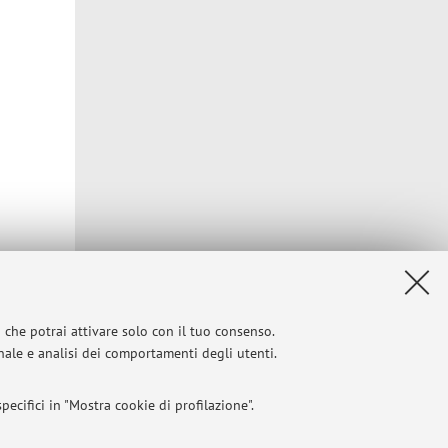
i che potrai attivare solo con il tuo consenso.
onale e analisi dei comportamenti degli utenti.
Privacy
|
Note legali
|
Impostazioni Cookie
ecifici in "Mostra cookie di profilazione".