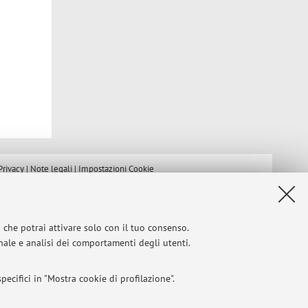
Privacy
|
Note legali
|
Impostazioni Cookie
i che potrai attivare solo con il tuo consenso.
onale e analisi dei comportamenti degli utenti.
ecifici in "Mostra cookie di profilazione".