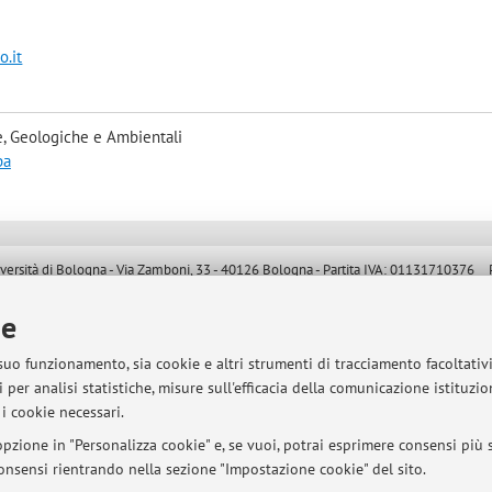
.it
, Geologiche e Ambientali
pa
sità di Bologna - Via Zamboni, 33 - 40126 Bologna - Partita IVA: 01131710376
ie
 suo funzionamento, sia cookie e altri strumenti di tracciamento facoltativ
 per analisi statistiche, misure sull'efficacia della comunicazione istituzi
i cookie necessari.
pzione in "Personalizza cookie" e, se vuoi, potrai esprimere consensi più sp
 consensi rientrando nella sezione "Impostazione cookie" del sito.