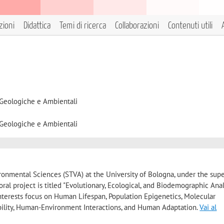
zioni
Didattica
Temi di ricerca
Collaborazioni
Contenuti utili
 Geologiche e Ambientali
 Geologiche e Ambientali
ironmental Sciences (STVA) at the University of Bologna, under the supe
toral project is titled "Evolutionary, Ecological, and Biodemographic Anal
nterests focus on Human Lifespan, Population Epigenetics, Molecular
bility, Human-Environment Interactions, and Human Adaptation.
Vai al