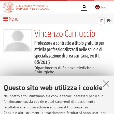
Login
Menu
IT
EN
Vincenzo Carnuccio
Professore a contratto a titolo gratuito per
attività professionalizzanti nelle scuole di
specializzazione di area sanitaria, ex D.I.
68/2015
Dipartimento di Scienze Mediche e
Chirurgiche
Questo sito web utilizza i cookie
Contatti
Nel nostro sito utilizziamo sia cookie tecnici necessari per il suo
E-mail:
vincenzo.carnuccio2@unibo.it
funzionamento, sia cookie e altri strumenti di tracciamento
facoltativi che potrai attivare solo con il tuo consenso.
Cookie e altri strumenti di tracciamento facoltativi sono usati per