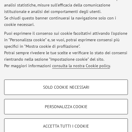
analisi statistiche, misure sull'efficacia della comunicazione
Dipartimento di Scienze Mediche e Chirurgiche
istituzionale e analisi dei comportamenti degli utenti.
Via Massarenti 9, Bologna -
Vai alla mappa
Se chiudi questo banner continuerai la navigazione solo con i
cookie necessari.
Puoi esprimere il consenso sui cookie facoltativi attivando l'opzione
in "Personalizza cookie" e, se vuoi, potrai esprimere consensi più
Ultimi avvisi
specifici in "Mostra cookie di profilazione".
Potrai sempre rivedere le tue scelte e verificare lo stato dei consensi
Al momento non sono presenti avvisi.
rientrando nella sezione "Impostazione cookie" del sito.
Per maggiori informazioni
consulta la nostra Cookie policy
.
COOKIE DI PROFILAZIONE - FACOLTATIVI
SOLO COOKIE NECESSARI
Si tratta di cookie utilizzati per analizzare le caratteristiche della navigazione
Area riservata
degli utenti, creare profili in base al loro comportamento sul sito, per analisi
Accedi tramite
login
per gestire tutti i contenuti del sito.
di marketing.
PERSONALIZZA COOKIE
Mostra cookie di profilazione
© 2026 - ALMA MATER STUDIORUM - Università di Bologna - Via
Google/Youtube Video
COOKIE TECNICI - NECESSARI
ACCETTA TUTTI I COOKIE
Zamboni, 33 - 40126 Bologna - Partita IVA: 01131710376
Facebook