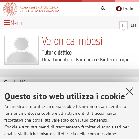
Login
Menu
IT
EN
Veronica Imbesi
Tutor didattico
Dipartimento di Farmacia e Biotecnologie
Contatti
Questo sito web utilizza i cookie
E-mail:
veronica.imbesi3@unibo.it
Nel nostro sito utilizziamo sia cookie tecnici necessari per il suo
funzionamento, sia cookie e altri strumenti di tracciamento
facoltativi che potrai attivare solo con il tuo consenso.
Dipartimento di Farmacia e Biotecnologie
Cookie e altri strumenti di tracciamento facoltativi sono usati per
Via Belmeloro 6, Bologna -
Vai alla mappa
analisi statistiche, misure sull'efficacia della comunicazione