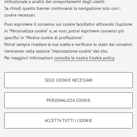
istituzionale e analisi dei comportamenti degli utenti.
Se chiudi questo banner continuerai la navigazione solo con i
cookie necessari.
Ultimi avvisi
Puoi esprimere il consenso sui cookie facoltativi attivando l'opzione
in "Personalizza cookie" e, se vuoi, potrai esprimere consensi più
Al momento non sono presenti avvisi.
specifici in "Mostra cookie di profilazione".
Potrai sempre rivedere le tue scelte e verificare lo stato dei consensi
rientrando nella sezione "Impostazione cookie" del sito.
Per maggiori informazioni
consulta la nostra Cookie policy
.
Area riservata
COOKIE DI PROFILAZIONE - FACOLTATIVI
Accedi tramite
login
per gestire tutti i contenuti del sito.
SOLO COOKIE NECESSARI
Si tratta di cookie utilizzati per analizzare le caratteristiche della navigazione
degli utenti, creare profili in base al loro comportamento sul sito, per analisi
di marketing.
PERSONALIZZA COOKIE
© 2026 - ALMA MATER STUDIORUM - Università di Bologna - Via
Mostra cookie di profilazione
Zamboni, 33 - 40126 Bologna - Partita IVA: 01131710376
Privacy
|
Note legali
|
Impostazioni Cookie
Google/Youtube Video
COOKIE TECNICI - NECESSARI
ACCETTA TUTTI I COOKIE
Facebook
Si tratta di cookie tecnici utilizzati, a titolo esemplificativo, per il corretto
Vimeo
funzionamento del sito, salvare le preferenze di navigazione, per il