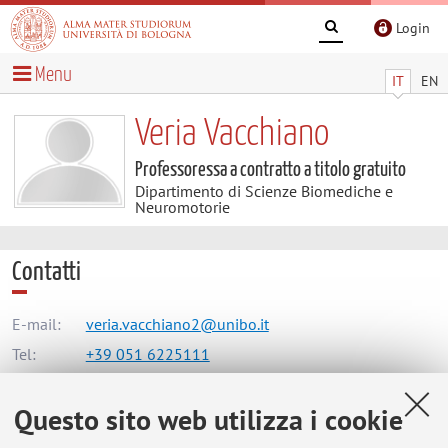
Login
Menu
IT
EN
Veria Vacchiano
Professoressa a contratto a titolo gratuito
Dipartimento di Scienze Biomediche e
Neuromotorie
Contatti
E-mail:
veria.vacchiano2@unibo.it
Tel:
+39 051 6225111
Questo sito web utilizza i cookie
Dipartimento di Scienze Biomediche e Neuromotorie