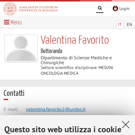
Login
Menu
IT
EN
Valentina Favorito
Dottoranda
Dipartimento di Scienze Mediche e
Chirurgiche
Settore scientifico disciplinare: MED/06
ONCOLOGIA MEDICA
Contatti
E-mail:
valentina.favorito2@unibo.it
Questo sito web utilizza i cookie
Dipartimento di Scienze Mediche e Chirurgiche