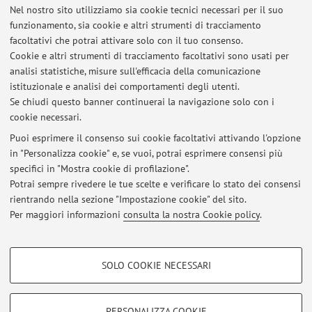
Nel nostro sito utilizziamo sia cookie tecnici necessari per il suo
Via Massarenti 9, Bologna -
Vai alla mappa
funzionamento, sia cookie e altri strumenti di tracciamento
facoltativi che potrai attivare solo con il tuo consenso.
Risorse in rete
Cookie e altri strumenti di tracciamento facoltativi sono usati per
analisi statistiche, misure sull'efficacia della comunicazione
istituzionale e analisi dei comportamenti degli utenti.
ORCID
Se chiudi questo banner continuerai la navigazione solo con i
cookie necessari.
Puoi esprimere il consenso sui cookie facoltativi attivando l'opzione
in "Personalizza cookie" e, se vuoi, potrai esprimere consensi più
Ultimi avvisi
specifici in "Mostra cookie di profilazione".
Potrai sempre rivedere le tue scelte e verificare lo stato dei consensi
Al momento non sono presenti avvisi.
rientrando nella sezione "Impostazione cookie" del sito.
Per maggiori informazioni
consulta la nostra Cookie policy
.
COOKIE DI PROFILAZIONE - FACOLTATIVI
SOLO COOKIE NECESSARI
Area riservata
Si tratta di cookie utilizzati per analizzare le caratteristiche della navigazione
degli utenti, creare profili in base al loro comportamento sul sito, per analisi
Accedi tramite
login
per gestire tutti i contenuti del sito.
di marketing.
PERSONALIZZA COOKIE