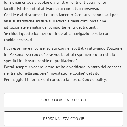
funzionamento, sia cookie e altri strumenti di tracciamento
facoltativi che potrai attivare solo con il tuo consenso.
Orario di ricevimento
Cookie e altri strumenti di tracciamento facoltativi sono usati per
analisi statistiche, misure sull'efficacia della comunicazione
Martedì 21 e 28 Ottobre dalle ore 12:00 alle ore 13:00 in DIT
istituzionale e analisi dei comportamenti degli utenti.
e su richiesta via mail
Se chiudi questo banner continuerai la navigazione solo con i
cookie necessari.
Puoi esprimere il consenso sui cookie facoltativi attivando l'opzione
in "Personalizza cookie" e, se vuoi, potrai esprimere consensi più
Ultimi avvisi
specifici in "Mostra cookie di profilazione".
Potrai sempre rivedere le tue scelte e verificare lo stato dei consensi
Al momento non sono presenti avvisi.
rientrando nella sezione "Impostazione cookie" del sito.
Per maggiori informazioni
consulta la nostra Cookie policy
.
COOKIE DI PROFILAZIONE - FACOLTATIVI
SOLO COOKIE NECESSARI
Area riservata
Si tratta di cookie utilizzati per analizzare le caratteristiche della navigazione
degli utenti, creare profili in base al loro comportamento sul sito, per analisi
Accedi tramite
login
per gestire tutti i contenuti del sito.
di marketing.
PERSONALIZZA COOKIE
Mostra cookie di profilazione