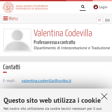
Login
Menu
IT
EN
Valentina Codevilla
Professoressa a contratto
Dipartimento di Interpretazione e Traduzione
Contatti
E-mail:
valentina.codevilla@unibo.it
Questo sito web utilizza i cookie
Dipartimento di Interpretazione e Traduzione
Corso della Repubblica 136, Forlì -
Vai alla mappa
Nel nostro sito utilizziamo sia cookie tecnici necessari per il suo