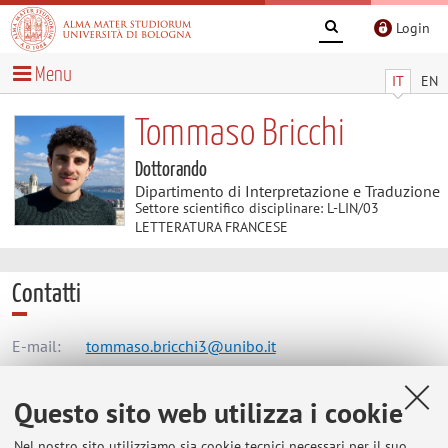
Login
Menu
IT
EN
Tommaso Bricchi
Dottorando
Dipartimento di Interpretazione e Traduzione
Settore scientifico disciplinare: L-LIN/03
LETTERATURA FRANCESE
Contatti
E-mail:
tommaso.bricchi3@unibo.it
Questo sito web utilizza i cookie
Dipartimento di Interpretazione e Traduzione
Nel nostro sito utilizziamo sia cookie tecnici necessari per il suo