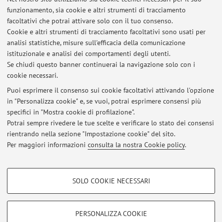
Corso della Repubblica 136, Forlì -
Vai alla mappa
funzionamento, sia cookie e altri strumenti di tracciamento
facoltativi che potrai attivare solo con il tuo consenso.
Risorse in rete
Cookie e altri strumenti di tracciamento facoltativi sono usati per
analisi statistiche, misure sull'efficacia della comunicazione
istituzionale e analisi dei comportamenti degli utenti.
ORCID
Se chiudi questo banner continuerai la navigazione solo con i
cookie necessari.
Puoi esprimere il consenso sui cookie facoltativi attivando l'opzione
in "Personalizza cookie" e, se vuoi, potrai esprimere consensi più
Ultimi avvisi
specifici in "Mostra cookie di profilazione".
Potrai sempre rivedere le tue scelte e verificare lo stato dei consensi
Al momento non sono presenti avvisi.
rientrando nella sezione "Impostazione cookie" del sito.
Per maggiori informazioni
consulta la nostra Cookie policy
.
COOKIE DI PROFILAZIONE - FACOLTATIVI
SOLO COOKIE NECESSARI
Area riservata
Si tratta di cookie utilizzati per analizzare le caratteristiche della navigazione
degli utenti, creare profili in base al loro comportamento sul sito, per analisi
Accedi tramite
login
per gestire tutti i contenuti del sito.
di marketing.
PERSONALIZZA COOKIE
Mostra cookie di profilazione