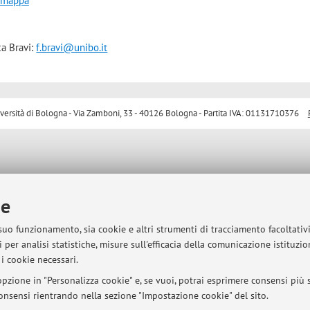
a mappa
a Bravi:
f.bravi@unibo.it
sità di Bologna - Via Zamboni, 33 - 40126 Bologna - Partita IVA: 01131710376
ie
 suo funzionamento, sia cookie e altri strumenti di tracciamento facoltativ
 per analisi statistiche, misure sull'efficacia della comunicazione istituzi
i cookie necessari.
pzione in "Personalizza cookie" e, se vuoi, potrai esprimere consensi più sp
 consensi rientrando nella sezione "Impostazione cookie" del sito.