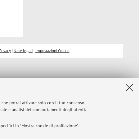
Privacy
|
Note legali
|
Impostazioni Cookie
i che potrai attivare solo con il tuo consenso.
onale e analisi dei comportamenti degli utenti.
ecifici in "Mostra cookie di profilazione".