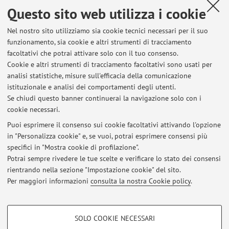
Questo sito web utilizza i cookie
Orario di ricevimento
Nel nostro sito utilizziamo sia cookie tecnici necessari per il suo
funzionamento, sia cookie e altri strumenti di tracciamento
Ricevimento primo semestre: martedi ore 11 presso il
facoltativi che potrai attivare solo con il tuo consenso.
Dipartimento di Politica, Istituzioni, Storia.
Cookie e altri strumenti di tracciamento facoltativi sono usati per
Ricevimento secondo semestre: martedi ore 11 presso il
analisi statistiche, misure sull'efficacia della comunicazione
Dipartimento di POlitica, Istituzioni, Storia, a meno di
istituzionale e analisi dei comportamenti degli utenti.
eventuali modifiche dovute al calendario delle lezioni
Se chiudi questo banner continuerai la navigazione solo con i
cookie necessari.
Puoi esprimere il consenso sui cookie facoltativi attivando l'opzione
in "Personalizza cookie" e, se vuoi, potrai esprimere consensi più
Ultimi avvisi
specifici in "Mostra cookie di profilazione".
Potrai sempre rivedere le tue scelte e verificare lo stato dei consensi
Al momento non sono presenti avvisi.
rientrando nella sezione "Impostazione cookie" del sito.
Per maggiori informazioni
consulta la nostra Cookie policy
.
COOKIE DI PROFILAZIONE - FACOLTATIVI
SOLO COOKIE NECESSARI
Si tratta di cookie utilizzati per analizzare le caratteristiche della navigazione
Area riservata