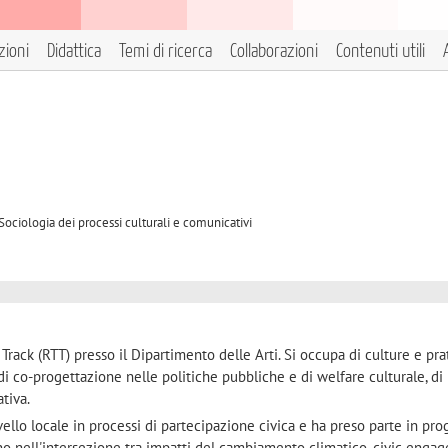
zioni
Didattica
Temi di ricerca
Collaborazioni
Contenuti utili
2
Sociologia dei processi culturali e comunicativi
 Track (RTT) presso il Dipartimento delle Arti. Si occupa di culture e pra
i co-progettazione nelle politiche pubbliche e di welfare culturale, di
tiva.
llo locale in processi di partecipazione civica e ha preso parte in pro
ono nell'intersezione tra impatti del cambiamento climatico, civic enga