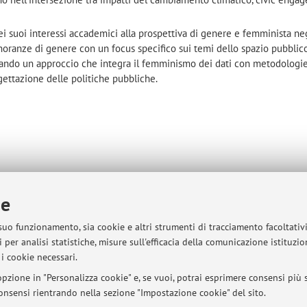
ei suoi interessi accademici alla prospettiva di genere e femminista neg
oranze di genere con un focus specifico sui temi dello spazio pubblic
ottando un approccio che integra il femminismo dei dati con metodologi
gettazione delle politiche pubbliche.
ie
 suo funzionamento, sia cookie e altri strumenti di tracciamento facoltativ
mappa
 per analisi statistiche, misure sull'efficacia della comunicazione istituzi
i cookie necessari.
pzione in "Personalizza cookie" e, se vuoi, potrai esprimere consensi più sp
 consensi rientrando nella sezione "Impostazione cookie" del sito.