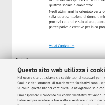
giustizia sociale e ambientale.
Negli ultimi anni ha orientato parte d
sulla rappresentazione di donne e min
processi culturali e subculturali, ad
partecipative e creative per la co-pro
Vai al Curriculum
Contatti
E-mail:
teresa.carlone2@unibo.it
Questo sito web utilizza i cook
Dipartimento delle Arti
Nel nostro sito utilizziamo sia cookie tecnici necessari per il
Via Barberia 4, Bologna -
Vai alla 
Cookie e altri strumenti di tracciamento facoltativi sono usati
Se chiudi questo banner continuerai la navigazione solo con 
Puoi esprimere il consenso sui cookie facoltativi attivando l'o
Risorse in rete
ORCID
Potrai sempre rivedere le tue scelte e verificare lo stato dei