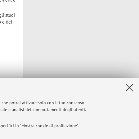
li studi
o e dei
e
i che potrai attivare solo con il tuo consenso.
onale e analisi dei comportamenti degli utenti.
ecifici in "Mostra cookie di profilazione".