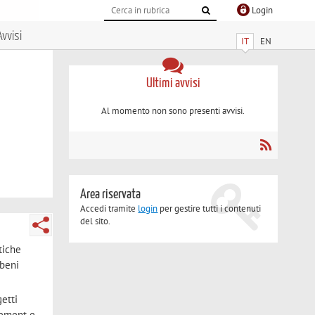
Login
Avvisi
IT
EN
Ultimi avvisi
Al momento non sono presenti avvisi.
Area riservata
Accedi tramite
login
per gestire tutti i contenuti
del sito.
tiche
 beni
getti
gement e