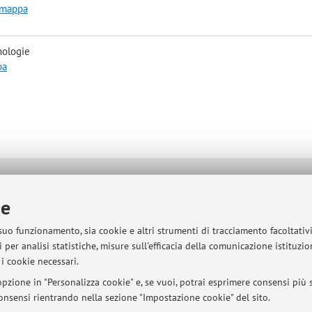
a mappa
nologie
pa
sità di Bologna - Via Zamboni, 33 - 40126 Bologna - Partita IVA: 01131710376
ie
 suo funzionamento, sia cookie e altri strumenti di tracciamento facoltativ
 per analisi statistiche, misure sull'efficacia della comunicazione istituzi
i cookie necessari.
pzione in "Personalizza cookie" e, se vuoi, potrai esprimere consensi più sp
 consensi rientrando nella sezione "Impostazione cookie" del sito.