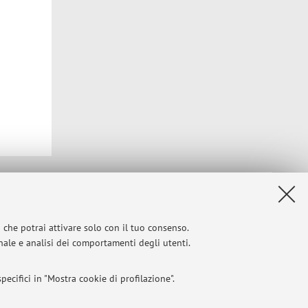
Privacy
|
Note legali
|
Impostazioni Cookie
i che potrai attivare solo con il tuo consenso.
onale e analisi dei comportamenti degli utenti.
ecifici in "Mostra cookie di profilazione".