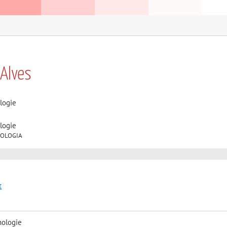
 Alves
logie
logie
ISIOLOGIA
t
nologie