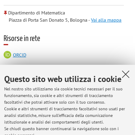
Dipartimento di Matematica
Piazza di Porta San Donato 5, Bologna -
Vai alla mappa
Risorse in rete
ORCID
Orario di ricevimento
Questo sito web utilizza i cookie
Nel nostro sito utilizziamo sia cookie tecnici necessari per il suo
Su appuntamento concordato per email.
funzionamento, sia cookie e altri strumenti di tracciamento
facoltativi che potrai attivare solo con il tuo consenso.
Cookie e altri strumenti di tracciamento facoltativi sono usati per
analisi statistiche, misure sull'efficacia della comunicazione
Ultimi avvisi
istituzionale e analisi dei comportamenti degli utenti.
Se chiudi questo banner continuerai la navigazione solo con i
Al momento non sono presenti avvisi.